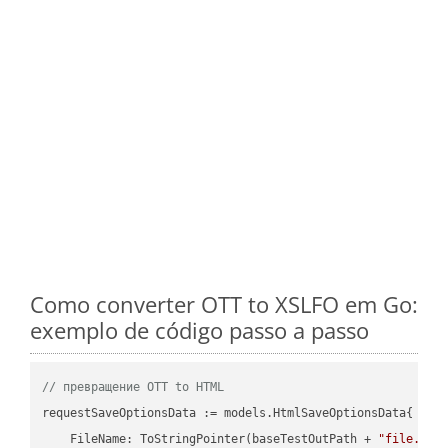
Como converter OTT to XSLFO em Go:
exemplo de código passo a passo
// превращение OTT to HTML
requestSaveOptionsData := models.HtmlSaveOptionsData{

    FileName: ToStringPointer(baseTestOutPath + 
"file.OTT