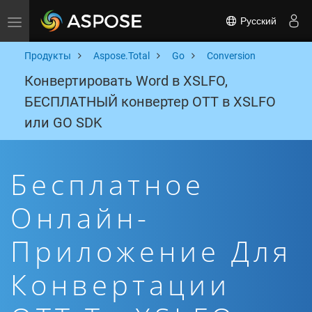
Русский
Toggle navigation
Продукты
Aspose.Total
Go
Conversion
Конвертировать Word в XSLFO,
БЕСПЛАТНЫЙ конвертер OTT в XSLFO
или GO SDK
Бесплатное
Онлайн-
Приложение Для
Конвертации