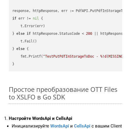
if
 err != 
nil
 {

    t.Error(err)

} 
else
if
 httpResponse.StatusCode < 
200
 || httpResponse.S
    t.Fail()

} 
else
 {

    fmt.Printf(
"TestPutPdfInStorageToDoc - %!d(MISSING)\n
Простое преобразование OTT Files
to XSLFO в Go SDK
Настройте WordsApi и CellsApi
Инициализируйте
WordsApi
и
CellsApi
с вашим Client