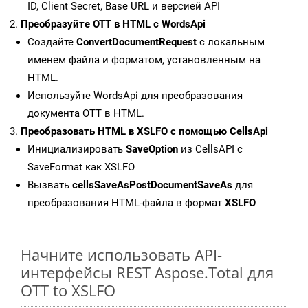
ID, Client Secret, Base URL и версией API
Преобразуйте OTT в HTML с WordsApi
Создайте
ConvertDocumentRequest
с локальным
именем файла и форматом, установленным на
HTML.
Используйте WordsApi для преобразования
документа OTT в HTML.
Преобразовать HTML в XSLFO с помощью CellsApi
Инициализировать
SaveOption
из CellsAPI с
SaveFormat как XSLFO
Вызвать
cellsSaveAsPostDocumentSaveAs
для
преобразования HTML-файла в формат
XSLFO
Начните использовать API-
интерфейсы REST Aspose.Total для
OTT to XSLFO