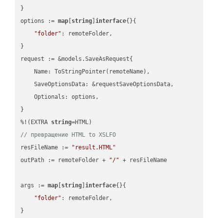
}

options := 
map
[
string
]
interface
{}{

"folder"
: remoteFolder,

}

request := &models.SaveAsRequest{

    Name: ToStringPointer(remoteName),

    SaveOptionsData: &requestSaveOptionsData,

    Optionals: options,

}

%!(EXTRA 
string
// превращение HTML to XSLFO
resFileName := 
"result.HTML"
outPath := remoteFolder + 
"/"
 + resFileName

args := 
map
[
string
]
interface
{}{

"folder"
: remoteFolder,

}
