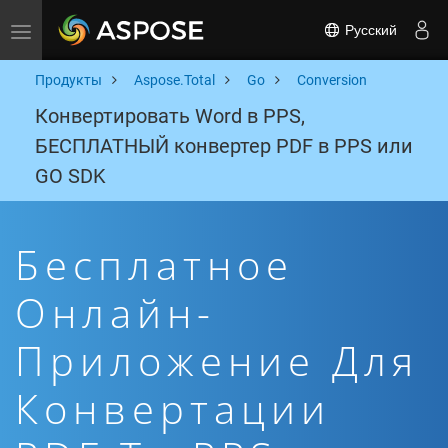
Русский
Toggle navigation
Продукты
Aspose.Total
Go
Conversion
Конвертировать Word в PPS,
БЕСПЛАТНЫЙ конвертер PDF в PPS или
GO SDK
Бесплатное
Онлайн-
Приложение Для
Конвертации