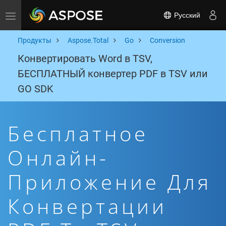
Русский
Toggle navigation
Продукты
Aspose.Total
Go
Conversion
Конвертировать Word в TSV,
БЕСПЛАТНЫЙ конвертер PDF в TSV или
GO SDK
Бесплатное
Онлайн-
Приложение Для
Конвертации