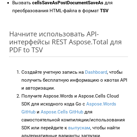
Вызвать
cellsSaveAsPostDocumentSaveAs
для
преобразования HTML-файла в формат
TSV
Начните использовать API-
интерфейсы REST Aspose.Total для
PDF to TSV
Создайте учетную запись на
Dashboard
, чтобы
получить бесплатную информацию о квотах API
и авторизации.
Получите Aspose.Words и Aspose.Cells Cloud
SDK для исходного кода Go с
Aspose.Words
GitHub
и
Aspose.Cells GitHub
для
самостоятельной компиляции/использования
SDK или перейдите к
выпускам
, чтобы найти
альтернативные варианты загрузки.