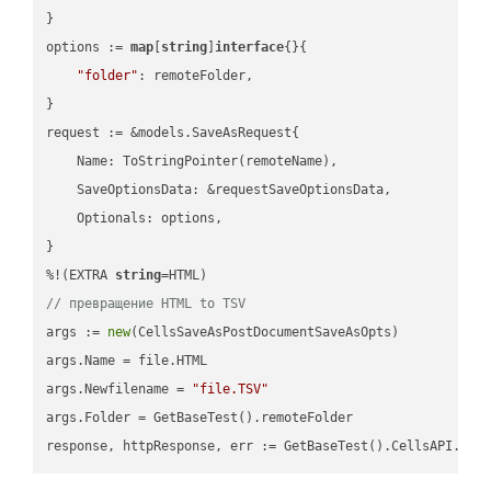
}

options := 
map
[
string
]
interface
{}{

"folder"
: remoteFolder,

}

request := &models.SaveAsRequest{

    Name: ToStringPointer(remoteName),

    SaveOptionsData: &requestSaveOptionsData,

    Optionals: options,

}

%!(EXTRA 
string
// превращение HTML to TSV
args := 
new
(CellsSaveAsPostDocumentSaveAsOpts)

args.Name = file.HTML

args.Newfilename = 
"file.TSV"
args.Folder = GetBaseTest().remoteFolder
