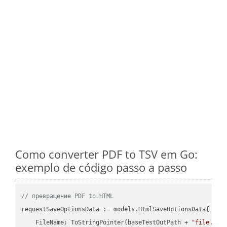
Como converter PDF to TSV em Go:
exemplo de código passo a passo
// превращение PDF to HTML
requestSaveOptionsData := models.HtmlSaveOptionsData{

    FileName: ToStringPointer(baseTestOutPath + 
"file.PDF