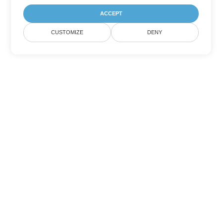
ACCEPT
CUSTOMIZE
DENY
Другие варианты
конвертации Word
Конвертировать PDF в DOC
DOC:
Microsoft Word Binary Format
Конвертировать PDF в DOT
DOT:
Microsoft Word Template Files
Конвертировать PDF в DOCX
DOCX:
Office 2007+ Word Document