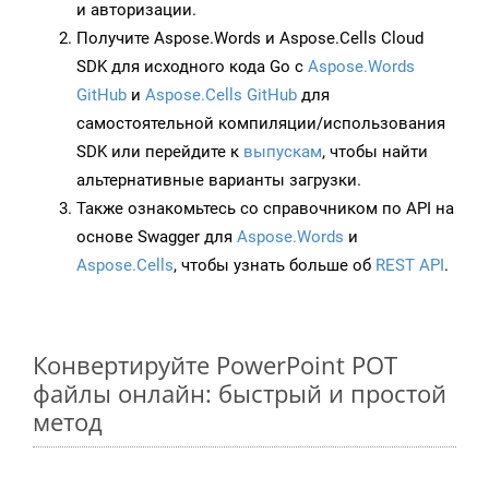
и авторизации.
Получите Aspose.Words и Aspose.Cells Cloud
SDK для исходного кода Go с
Aspose.Words
GitHub
и
Aspose.Cells GitHub
для
самостоятельной компиляции/использования
SDK или перейдите к
выпускам
, чтобы найти
альтернативные варианты загрузки.
Также ознакомьтесь со справочником по API на
основе Swagger для
Aspose.Words
и
Aspose.Cells
, чтобы узнать больше об
REST API
.
Конвертируйте PowerPoint POT
файлы онлайн: быстрый и простой
метод