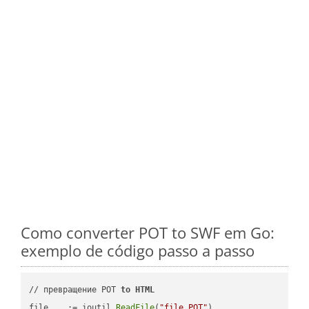
Como converter POT to SWF em Go:
exemplo de código passo a passo
// превращение POT 
to
HTML
file, _ := ioutil.
ReadFile
(
"file.POT"
)
