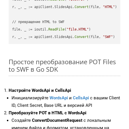
r, _, _ := apiClient.SlidesApi.
Convert
(file, 
"HTML"
)

// превращение HTML to SWF

file, _ := ioutil.
ReadFile
(
"file.HTML"
)

r, _, _ := apiClient.SlidesApi.
Convert
(file, 
"SWF"
Простое преобразование POT Files
to SWF в Go SDK
Настройте WordsApi и CellsApi
Инициализируйте
WordsApi
и
CellsApi
с вашим Client
ID, Client Secret, Base URL и версией API
Преобразуйте POT в HTML с WordsApi
Создайте
ConvertDocumentRequest
с локальным
именем файла и форматом, установленным на