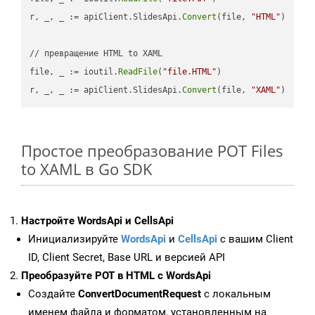
r, _, _ := apiClient.SlidesApi.
Convert
(file, 
"HTML"
)

// превращение HTML to XAML

file, _ := ioutil.
ReadFile
(
"file.HTML"
)

r, _, _ := apiClient.SlidesApi.
Convert
(file, 
"XAML"
Простое преобразование POT Files
to XAML в Go SDK
Настройте WordsApi и CellsApi
Инициализируйте
WordsApi
и
CellsApi
с вашим Client
ID, Client Secret, Base URL и версией API
Преобразуйте POT в HTML с WordsApi
Создайте
ConvertDocumentRequest
с локальным
именем файла и форматом, установленным на