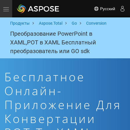
Русский
Toggle navigation
Продукты
Aspose.Total
Go
Conversion
Преобразование PowerPoint в
XAML,POT в XAML Бесплатный
преобразователь или GO sdk
Бесплатное
Онлайн-
Приложение Для
Конвертации