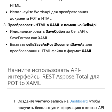
HTML.
Используйте WordsApi для преобразования
документа POT в HTML.
Преобразовать HTML в XAML с помощью CellsApi
Инициализировать
SaveOption
из CellsAPI с
SaveFormat как XAML
Вызвать
cellsSaveAsPostDocumentSaveAs
для
преобразования HTML-файла в формат
XAML
Начните использовать API-
интерфейсы REST Aspose.Total для
POT to XAML
Создайте учетную запись на
Dashboard
, чтобы
получить бесплатную информацию о квотах API