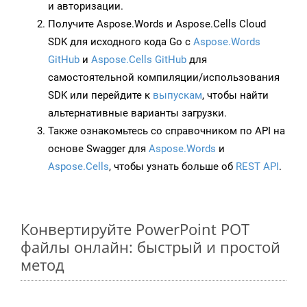
и авторизации.
Получите Aspose.Words и Aspose.Cells Cloud
SDK для исходного кода Go с
Aspose.Words
GitHub
и
Aspose.Cells GitHub
для
самостоятельной компиляции/использования
SDK или перейдите к
выпускам
, чтобы найти
альтернативные варианты загрузки.
Также ознакомьтесь со справочником по API на
основе Swagger для
Aspose.Words
и
Aspose.Cells
, чтобы узнать больше об
REST API
.
Конвертируйте PowerPoint POT
файлы онлайн: быстрый и простой
метод