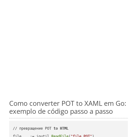
Como converter POT to XAML em Go:
exemplo de código passo a passo
// превращение POT 
to
HTML
file, _ := ioutil.
ReadFile
(
"file.POT"
)
