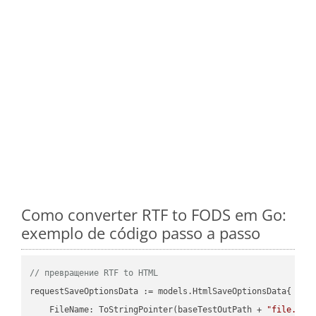
Como converter RTF to FODS em Go:
exemplo de código passo a passo
// превращение RTF to HTML
requestSaveOptionsData := models.HtmlSaveOptionsData{

    FileName: ToStringPointer(baseTestOutPath + 
"file.RTF