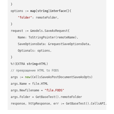
}

options := 
map
[
string
]
interface
{}{

"folder"
: remoteFolder,

}

request := &models.SaveAsRequest{

    Name: ToStringPointer(remoteName),

    SaveOptionsData: &requestSaveOptionsData,

    Optionals: options,

}

%!(EXTRA 
string
// превращение HTML to FODS
args := 
new
(CellsSaveAsPostDocumentSaveAsOpts)

args.Name = file.HTML

args.Newfilename = 
"file.FODS"
args.Folder = GetBaseTest().remoteFolder
