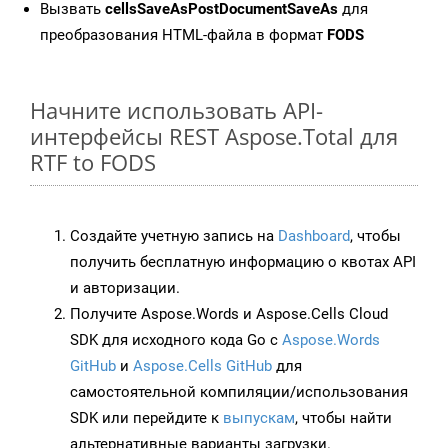
Вызвать
cellsSaveAsPostDocumentSaveAs
для
преобразования HTML-файла в формат
FODS
Начните использовать API-
интерфейсы REST Aspose.Total для
RTF to FODS
Создайте учетную запись на
Dashboard
, чтобы
получить бесплатную информацию о квотах API
и авторизации.
Получите Aspose.Words и Aspose.Cells Cloud
SDK для исходного кода Go с
Aspose.Words
GitHub
и
Aspose.Cells GitHub
для
самостоятельной компиляции/использования
SDK или перейдите к
выпускам
, чтобы найти
альтернативные варианты загрузки.