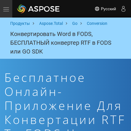
Русский
Toggle navigation
Продукты
Aspose.Total
Go
Conversion
Конвертировать Word в FODS,
БЕСПЛАТНЫЙ конвертер RTF в FODS
или GO SDK
Бесплатное
Онлайн-
Приложение Для
Конвертации RTF