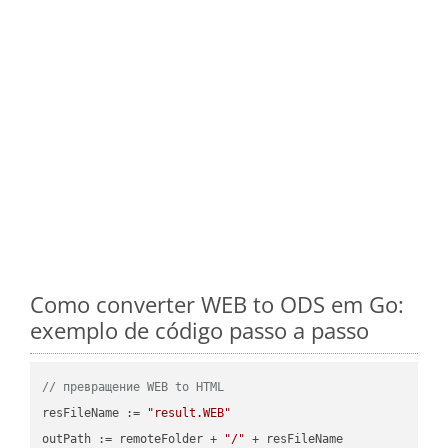
Como converter WEB to ODS em Go:
exemplo de código passo a passo
// превращение WEB to HTML
resFileName := 
"result.WEB"
outPath := remoteFolder + 
"/"
 + resFileName
