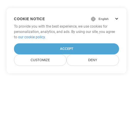
COOKIE NOTICE
To provide you with the best experience, we use cookies for
personalization, analytics, and ads. By using our site, you agree
to
our cookie policy
.
ACCEPT
CUSTOMIZE
DENY
Другие варианты
конвертации PDF
Конвертировать WEB в DOC
DOC:
Microsoft Word Binary Format