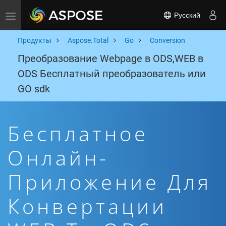
Русский
Toggle navigation
Продукты
Aspose.Total
Go
Conversion
Преобразование Webpage в ODS,WEB в
ODS Бесплатный преобразователь или
GO sdk
Бесплатное
Онлайн-
Приложение Для
Конвертации