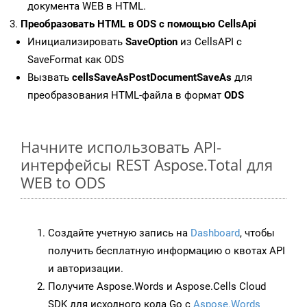
документа WEB в HTML.
Преобразовать HTML в ODS с помощью CellsApi
Инициализировать
SaveOption
из CellsAPI с
SaveFormat как ODS
Вызвать
cellsSaveAsPostDocumentSaveAs
для
преобразования HTML-файла в формат
ODS
Начните использовать API-
интерфейсы REST Aspose.Total для
WEB to ODS
Создайте учетную запись на
Dashboard
, чтобы
получить бесплатную информацию о квотах API
и авторизации.
Получите Aspose.Words и Aspose.Cells Cloud
SDK для исходного кода Go с
Aspose.Words