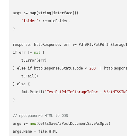
args := 
map
[
string
]
interface
{}{

"folder"
: remoteFolder,

}

if
 err != 
nil
 {

    t.Error(err)

} 
else
if
 httpResponse.StatusCode < 
200
 || httpResponse.S
    t.Fail()

} 
else
 {

    fmt.Printf(
"TestPutPdfInStorageToDoc - %!d(MISSING)\n
}

// превращение HTML to ODS
args := 
new
(CellsSaveAsPostDocumentSaveAsOpts)

args.Name = file.HTML
