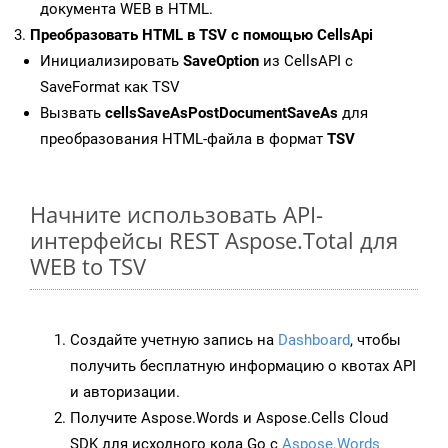
документа WEB в HTML.
Преобразовать HTML в TSV с помощью CellsApi
Инициализировать
SaveOption
из CellsAPI с
SaveFormat как TSV
Вызвать
cellsSaveAsPostDocumentSaveAs
для
преобразования HTML-файла в формат
TSV
Начните использовать API-
интерфейсы REST Aspose.Total для
WEB to TSV
Создайте учетную запись на
Dashboard
, чтобы
получить бесплатную информацию о квотах API
и авторизации.
Получите Aspose.Words и Aspose.Cells Cloud
SDK для исходного кода Go с
Aspose.Words