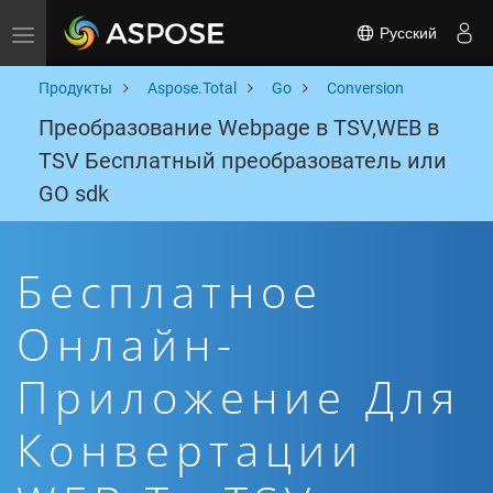
Русский
Toggle navigation
Продукты
Aspose.Total
Go
Conversion
Преобразование Webpage в TSV,WEB в
TSV Бесплатный преобразователь или
GO sdk
Бесплатное
Онлайн-
Приложение Для
Конвертации