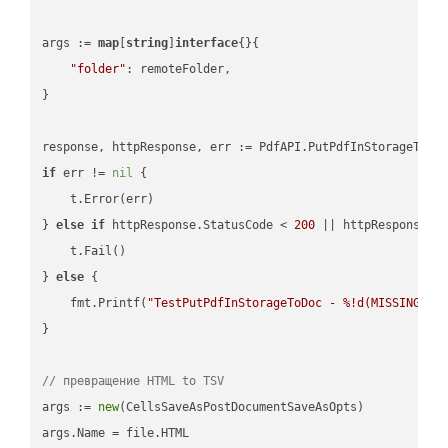
args := 
map
[
string
]
interface
{}{

"folder"
: remoteFolder,

}

if
 err != 
nil
 {

    t.Error(err)

} 
else
if
 httpResponse.StatusCode < 
200
 || httpResponse.S
    t.Fail()

} 
else
 {

    fmt.Printf(
"TestPutPdfInStorageToDoc - %!d(MISSING)\n
}

// превращение HTML to TSV
args := 
new
(CellsSaveAsPostDocumentSaveAsOpts)

args.Name = file.HTML
