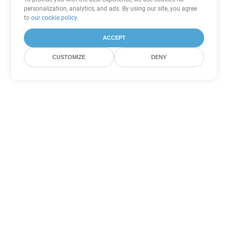
personalization, analytics, and ads. By using our site, you agree
to
our cookie policy
.
ACCEPT
CUSTOMIZE
DENY
Другие варианты
конвертации PDF
Конвертировать WEB в DOC
DOC:
Microsoft Word Binary Format
Конвертировать WEB в DOT
DOT:
Microsoft Word Template Files