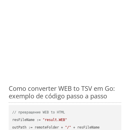
Como converter WEB to TSV em Go:
exemplo de código passo a passo
// превращение WEB to HTML
resFileName := 
"result.WEB"
outPath := remoteFolder + 
"/"
 + resFileName
