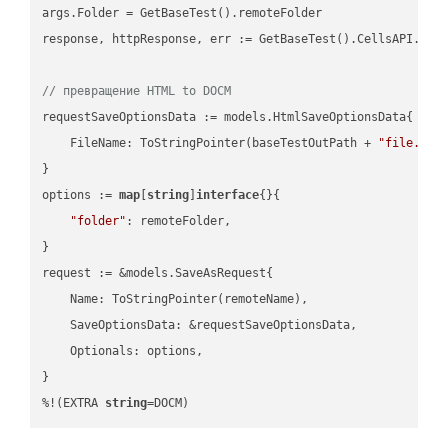
args.Folder = GetBaseTest().remoteFolder

response, httpResponse, err := GetBaseTest().CellsAPI.Cell
// превращение HTML to DOCM
requestSaveOptionsData := models.HtmlSaveOptionsData{

    FileName: ToStringPointer(baseTestOutPath + 
"file.HTM
}

options := 
map
[
string
]
interface
{}{

"folder"
: remoteFolder,

}

request := &models.SaveAsRequest{

    Name: ToStringPointer(remoteName),

    SaveOptionsData: &requestSaveOptionsData,

    Optionals: options,

}

%!(EXTRA 
string
=DOCM)