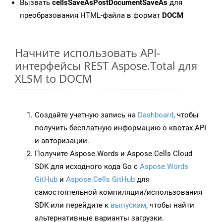
Вызвать
cellsSaveAsPostDocumentSaveAs
для
преобразования HTML-файла в формат
DOCM
Начните использовать API-
интерфейсы REST Aspose.Total для
XLSM to DOCM
Создайте учетную запись на
Dashboard
, чтобы
получить бесплатную информацию о квотах API
и авторизации.
Получите Aspose.Words и Aspose.Cells Cloud
SDK для исходного кода Go с
Aspose.Words
GitHub
и
Aspose.Cells GitHub
для
самостоятельной компиляции/использования
SDK или перейдите к
выпускам
, чтобы найти
альтернативные варианты загрузки.