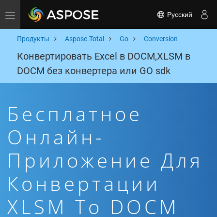
Русский
Toggle navigation
Продукты
Aspose.Total
Go
Conversion
Конвертировать Excel в DOCM,XLSM в
DOCM без конвертера или GO sdk
Бесплатное
Онлайн-
Приложение Для
Конвертации
XLSM To DOCM