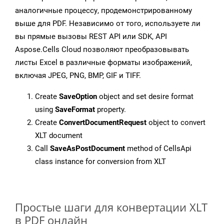
аналогичные процессу, продемонстрированному
выше для PDF. Независимо от того, используете ли
вы прямые вызовы REST API или SDK, API
Aspose.Cells Cloud позволяют преобразовывать
листы Excel в различные форматы изображений,
включая JPEG, PNG, BMP, GIF и TIFF.
Create
SaveOption
object and set desire format
using
SaveFormat
property.
Create
ConvertDocumentRequest
object to convert
XLT document
Call
SaveAsPostDocument
method of CellsApi
class instance for conversion from XLT
Простые шаги для конвертации XLT
в PDF онлайн