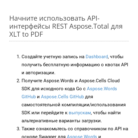
Начните использовать API-
интерфейсы REST Aspose.Total для
XLT to PDF
Создайте учетную запись на
Dashboard
, чтобы
получить бесплатную информацию о квотах API
и авторизации.
Получите Aspose.Words и Aspose.Cells Cloud
SDK для исходного кода Go с
Aspose.Words
GitHub
и
Aspose.Cells GitHub
для
самостоятельной компиляции/использования
SDK или перейдите к
выпускам
, чтобы найти
альтернативные варианты загрузки.
Также ознакомьтесь со справочником по API на
основе Swagger для
Aspose.Words
и