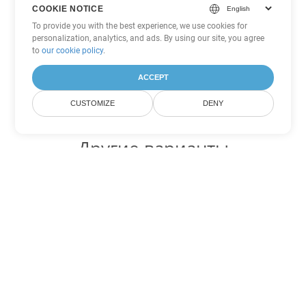
COOKIE NOTICE
To provide you with the best experience, we use cookies for
personalization, analytics, and ads. By using our site, you agree
to
our cookie policy
.
ACCEPT
CUSTOMIZE
DENY
Другие варианты
конвертации Excel
Конвертировать XLT в DOC
DOC:
Microsoft Word Binary Format
Конвертировать XLT в DOT
DOT:
Microsoft Word Template Files