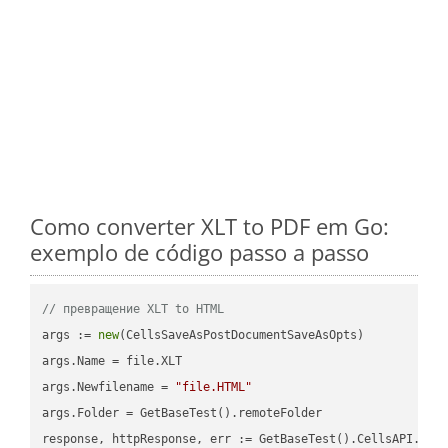
Como converter XLT to PDF em Go:
exemplo de código passo a passo
// превращение XLT to HTML
args := 
new
(CellsSaveAsPostDocumentSaveAsOpts)

args.Name = file.XLT

args.Newfilename = 
"file.HTML"
args.Folder = GetBaseTest().remoteFolder

response, httpResponse, err := GetBaseTest().CellsAPI.Cell