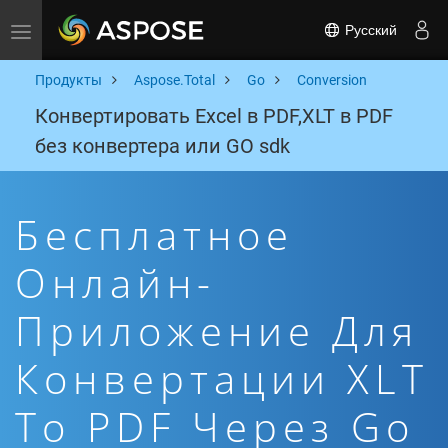
Русский
Toggle navigation
Продукты
Aspose.Total
Go
Conversion
Конвертировать Excel в PDF,XLT в PDF
без конвертера или GO sdk
Бесплатное
Онлайн-
Приложение Для
Конвертации XLT
To PDF Через Go