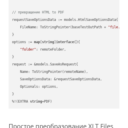
// превращение HTML to PDF
requestSaveOptionsData := models.HtmlSaveOptionsData{

    FileName: ToStringPointer(baseTestOutPath + 
"file.HTM
}

options := 
map
[
string
]
interface
{}{

"folder"
: remoteFolder,

}

request := &models.SaveAsRequest{

    Name: ToStringPointer(remoteName),

    SaveOptionsData: &requestSaveOptionsData,

    Optionals: options,

}

%!(EXTRA 
string
=PDF)
Простое преобразование XLT Files