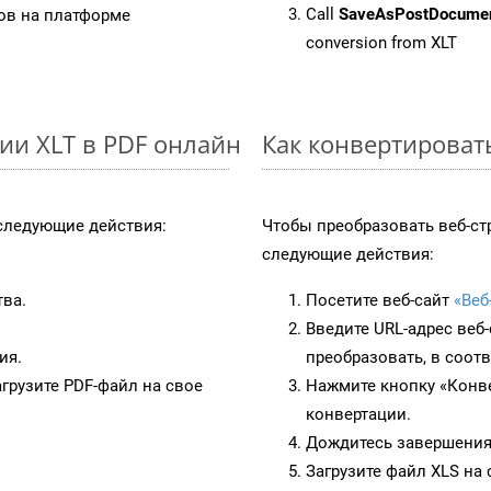
Call
SaveAsPostDocume
в на платформе
conversion from XLT
ии XLT в PDF онлайн
Как конвертироват
ледующие действия:
Чтобы преобразовать веб-ст
следующие действия:
тва.
Посетите веб-сайт
«Веб
Введите URL-адрес веб
ия.
преобразовать, в соот
грузите PDF-файл на свое
Нажмите кнопку «Конве
конвертации.
Дождитесь завершения
Загрузите файл XLS на