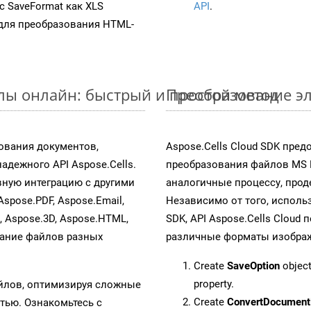
 с SaveFormat как XLS
API
.
для преобразования HTML-
йлы онлайн: быстрый и простой метод
Преобразование эл
ования документов,
Aspose.Cells Cloud SDK пре
дежного API Aspose.Cells.
преобразования файлов MS 
ную интеграцию с другими
аналогичные процессу, про
Aspose.PDF, Aspose.Email,
Независимо от того, исполь
s, Aspose.3D, Aspose.HTML,
SDK, API Aspose.Cells Cloud
вание файлов разных
различные форматы изображен
Create
SaveOption
object
property.
айлов, оптимизируя сложные
Create
ConvertDocument
тью. Ознакомьтесь с