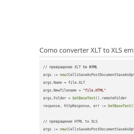
Como converter XLT to XLS em
// превращение XLT 
to
HTML
args := 
new
(CellsSaveAsPostDocumentSaveAsOpt
args.Name = file.XLT

args.Newfilename = 
"file.HTML"
args.Folder = 
GetBaseTest
().remoteFolder

response, httpResponse, err := 
GetBaseTest
(
// превращение HTML to XLS

args := 
new
(CellsSaveAsPostDocumentSaveAsOpt