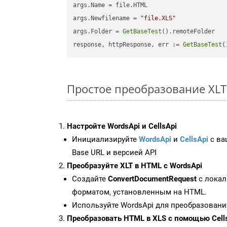
args.Name = file.HTML

args.Newfilename = 
"file.XLS"
args.Folder = 
GetBaseTest
().remoteFolder

response, httpResponse, err := 
GetBaseTest
(
Простое преобразование XLT F
Настройте WordsApi и CellsApi
Инициализируйте
WordsApi
и
CellsApi
с ваш
Base URL и версией API
Преобразуйте XLT в HTML с WordsApi
Создайте
ConvertDocumentRequest
с локал
форматом, установленным на HTML.
Используйте WordsApi для преобразовани
Преобразовать HTML в XLS с помощью Cell