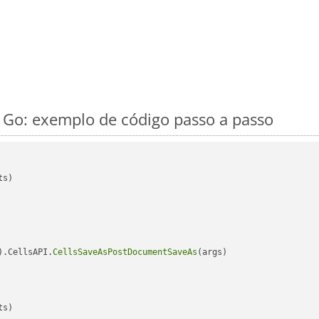
 Go: exemplo de código passo a passo
s)

).CellsAPI.
CellsSaveAsPostDocumentSaveAs
(args)

s)
