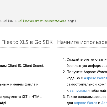
).CellsAPI.
CellsSaveAsPostDocumentSaveAs
iles to XLS в Go SDK
Начните использова
Создайте учетную запи
им Client ID, Client Secret,
бесплатную информацию
Получите Aspose.Words 
кода Go с
Aspose.Words
ьным именем файла и
самостоятельной комп
к
выпускам
, чтобы най
я документа XLT в HTML.
Также ознакомьтесь со
sApi
для
Aspose.Words
и
Asp