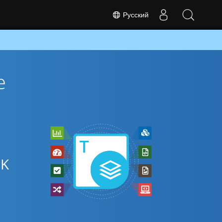
Русский
е
DK