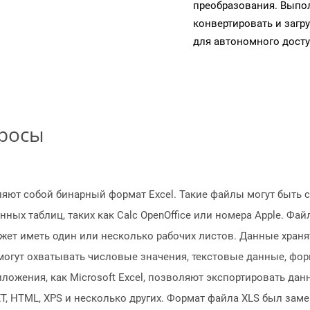
преобразования. Выпол
конвертировать и загр
для автономного досту
просы
ют собой бинарный формат Excel. Такие файлы могут быть со
х таблиц, таких как Calc OpenOffice или номера Apple. Файл
может иметь один или несколько рабочих листов. Данные хран
 могут охватывать числовые значения, текстовые данные, фо
ложения, как Microsoft Excel, позволяют экспортировать да
TXT, HTML, XPS и несколько других. Формат файла XLS был за