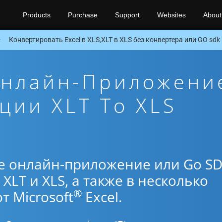
Products
Purchase
Support
Websites
About
Конвертировать Excel в XLS,XLT в XLS без конвертера или GO sdk
Онлайн-Приложени
ции XLT To XLS
е онлайн-приложение или Go S
XLT и XLS, а также в несколько
®
 Microsoft
Excel.