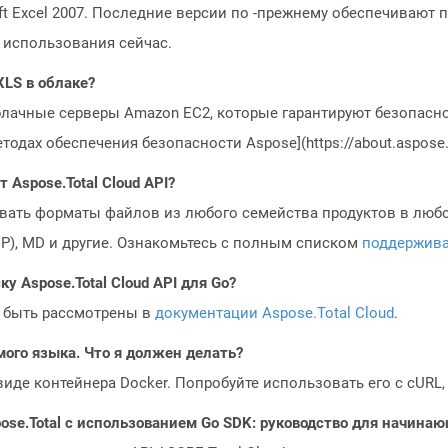
ft Excel 2007. Последние версии по -прежнему обеспечивают 
 использования сейчас.
XLS в облаке?
блачные серверы Amazon EC2, которые гарантируют безопасно
одах обеспечения безопасности Aspose](https://about.aspose.c
Aspose.Total Cloud API?
овать форматы файлов из любого семейства продуктов в любое
MP), MD и другие. Ознакомьтесь с полным списком
поддержив
у Aspose.Total Cloud API для Go?
 быть рассмотрены в
документации Aspose.Total Cloud
.
мого языка. Что я должен делать?
 виде контейнера Docker. Попробуйте использовать его с cURL
ose.Total с использованием Go SDK: руководство для начина