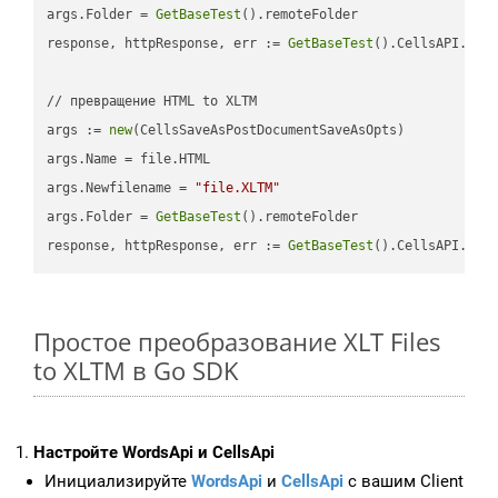
args.Folder = 
GetBaseTest
().remoteFolder

response, httpResponse, err := 
GetBaseTest
().CellsAPI.
Cel
// превращение HTML to XLTM

args := 
new
(CellsSaveAsPostDocumentSaveAsOpts)

args.Name = file.HTML

args.Newfilename = 
"file.XLTM"
args.Folder = 
GetBaseTest
().remoteFolder

response, httpResponse, err := 
GetBaseTest
().CellsAPI.
Cel
Простое преобразование XLT Files
to XLTM в Go SDK
Настройте WordsApi и CellsApi
Инициализируйте
WordsApi
и
CellsApi
с вашим Client