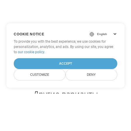
COOKIE NOTICE
To provide you with the best experience, we use cookies for
personalization, analytics, and ads. By using our site, you agree
to
our cookie policy
.
ACCEPT
CUSTOMIZE
DENY
Другие варианты
конвертации Excel
Конвертировать XLT в DOC
DOC:
Microsoft Word Binary Format