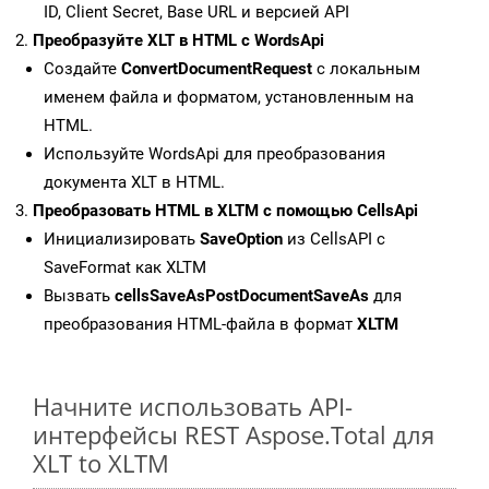
ID, Client Secret, Base URL и версией API
Преобразуйте XLT в HTML с WordsApi
Создайте
ConvertDocumentRequest
с локальным
именем файла и форматом, установленным на
HTML.
Используйте WordsApi для преобразования
документа XLT в HTML.
Преобразовать HTML в XLTM с помощью CellsApi
Инициализировать
SaveOption
из CellsAPI с
SaveFormat как XLTM
Вызвать
cellsSaveAsPostDocumentSaveAs
для
преобразования HTML-файла в формат
XLTM
Начните использовать API-
интерфейсы REST Aspose.Total для
XLT to XLTM