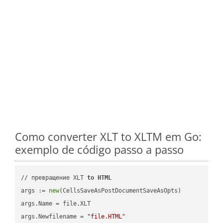
Como converter XLT to XLTM em Go:
exemplo de código passo a passo
// превращение XLT 
to
HTML
args := 
new
(CellsSaveAsPostDocumentSaveAsOpts)

args.Name = file.XLT

args.Newfilename = 
"file.HTML"