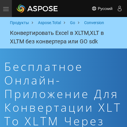
Русский
Toggle navigation
Продукты
Aspose.Total
Go
Conversion
Конвертировать Excel в XLTM,XLT в
XLTM без конвертера или GO sdk
Бесплатное
Онлайн-
Приложение Для
Конвертации XLT
To XLTM Через