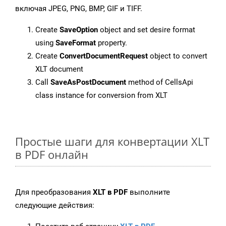
включая JPEG, PNG, BMP, GIF и TIFF.
Create
SaveOption
object and set desire format
using
SaveFormat
property.
Create
ConvertDocumentRequest
object to convert
XLT document
Call
SaveAsPostDocument
method of CellsApi
class instance for conversion from XLT
Простые шаги для конвертации XLT
в PDF онлайн
Для преобразования
XLT в PDF
выполните
следующие действия: