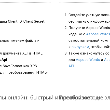
Создайте учетную запи
им Client ID, Client Secret,
бесплатную информацию
Получите Aspose.Words 
кода Go с
Aspose.Words
ьным именем файла и
самостоятельной комп
к
выпускам
, чтобы най
я документа XLT в HTML.
Также ознакомьтесь со
sApi
для
Aspose.Words
и
Asp
 с SaveFormat как XPS
API
.
для преобразования HTML-
йлы онлайн: быстрый и простой метод
Преобразование эл