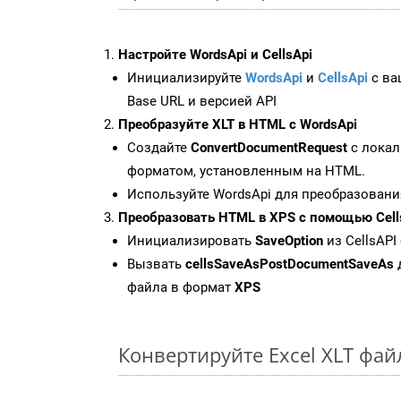
Настройте WordsApi и CellsApi
Инициализируйте
WordsApi
и
CellsApi
с ваш
Base URL и версией API
Преобразуйте XLT в HTML с WordsApi
Создайте
ConvertDocumentRequest
с локал
форматом, установленным на HTML.
Используйте WordsApi для преобразовани
Преобразовать HTML в XPS с помощью Cell
Инициализировать
SaveOption
из CellsAPI
Вызвать
cellsSaveAsPostDocumentSaveAs
файла в формат
XPS
Конвертируйте Excel XLT фа