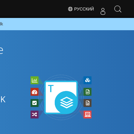
РУССКИЙ
dk
е
DK