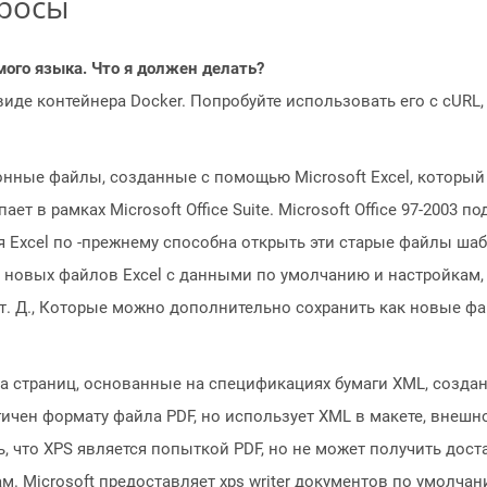
просы
мого языка. Что я должен делать?
 виде контейнера Docker. Попробуйте использовать его с cURL
лонные файлы, созданные с помощью Microsoft Excel, которы
ет в рамках Microsoft Office Suite. Microsoft Office 97-2003 
ия Excel по -прежнему способна открыть эти старые файлы ш
 новых файлов Excel с данными по умолчанию и настройкам,
т. Д., Которые можно дополнительно сохранить как новые фай
 страниц, основанные на спецификациях бумаги XML, созданн
чен формату файла PDF, но использует XML в макете, внешн
, что XPS является попыткой PDF, но не может получить дост
. Microsoft предоставляет xps writer документов по умолчан