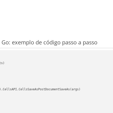
 Go: exemplo de código passo a passo
s)

).CellsAPI.CellsSaveAsPostDocumentSaveAs(args)
