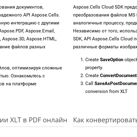
ования документов,
Aspose.Cells Cloud SDK пре
дежного API Aspose.Cells.
преобразования файлов MS 
ную интеграцию с другими
аналогичные процессу, про
Aspose.PDF, Aspose.Email,
Независимо от того, исполь
s, Aspose.3D, Aspose.HTML,
SDK, API Aspose.Cells Cloud
вание файлов разных
различные форматы изображен
Create
SaveOption
object
property.
айлов, оптимизируя сложные
Create
ConvertDocument
тью. Ознакомьтесь с
Call
SaveAsPostDocume
в на платформе
conversion from XLT
ии XLT в PDF онлайн
Как конвертироват