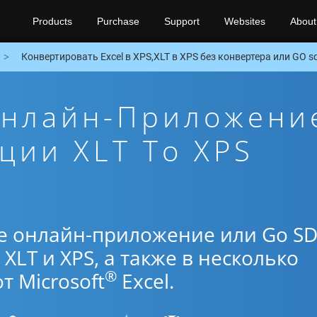
Products
Purchase
Support
Websites
About
Конвертировать Excel в XPS,XLT в XPS без конвертера или GO s
Онлайн-Приложени
ции XLT To XPS
е онлайн-приложение или Go S
XLT и XPS, а также в несколько
®
 Microsoft
Excel.