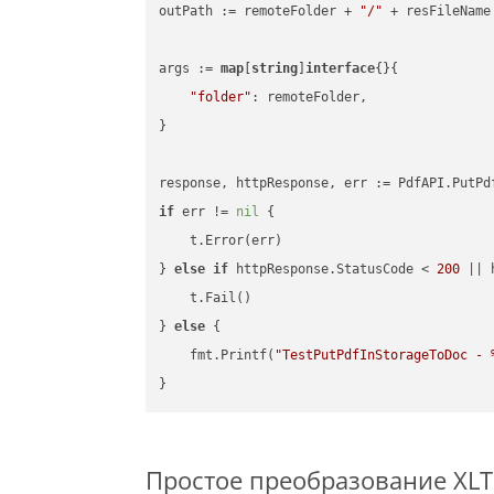
outPath := remoteFolder + 
"/"
 + resFileName

args := 
map
[
string
]
interface
{}{

"folder"
: remoteFolder,

}

if
 err != 
nil
 {

    t.Error(err)

} 
else
if
 httpResponse.StatusCode < 
200
 || 
    t.Fail()

} 
else
 {

    fmt.Printf(
"TestPutPdfInStorageToDoc - 
Простое преобразование XLT F