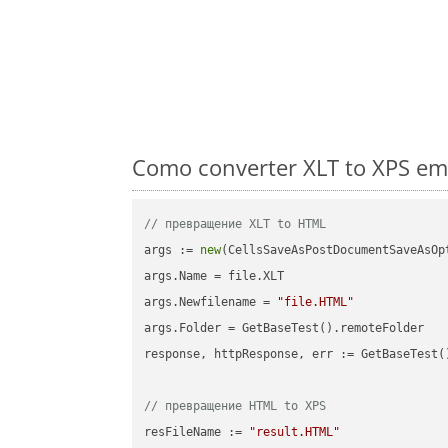
Como converter XLT to XPS em
// превращение XLT to HTML
args := 
new
(CellsSaveAsPostDocumentSaveAsOpt
args.Name = file.XLT

args.Newfilename = 
"file.HTML"
args.Folder = GetBaseTest().remoteFolder

response, httpResponse, err := GetBaseTest(
// превращение HTML to XPS
resFileName := 
"result.HTML"