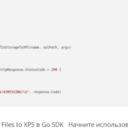
httpResponse.StatusCode > 
299
 {

%!d(MISSING)\n"
, response.Code)

iles to XPS в Go SDK
Начните использова