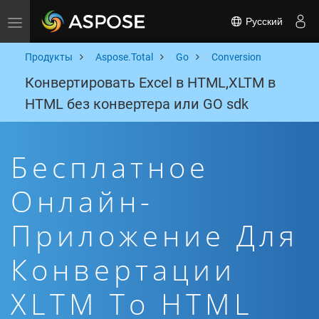
Русский
Toggle navigation
Продукты
Aspose.Total
Go
Conversion
Конвертировать Excel в HTML,XLTM в
HTML без конвертера или GO sdk
Бесплатное
Онлайн-
Приложение Для
Конвертации
XLTM To HTML