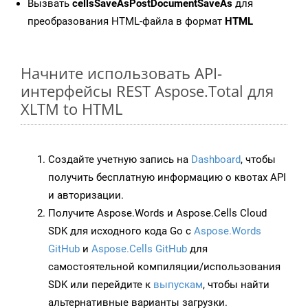
Вызвать
cellsSaveAsPostDocumentSaveAs
для
преобразования HTML-файла в формат
HTML
Начните использовать API-
интерфейсы REST Aspose.Total для
XLTM to HTML
Создайте учетную запись на
Dashboard
, чтобы
получить бесплатную информацию о квотах API
и авторизации.
Получите Aspose.Words и Aspose.Cells Cloud
SDK для исходного кода Go с
Aspose.Words
GitHub
и
Aspose.Cells GitHub
для
самостоятельной компиляции/использования
SDK или перейдите к
выпускам
, чтобы найти
альтернативные варианты загрузки.