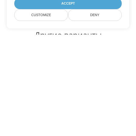
ACCEPT
CUSTOMIZE
DENY
Другие варианты
конвертации Excel
Конвертировать XLTM в DOC
DOC:
Microsoft Word Binary Format
Конвертировать XLTM в DOT
DOT:
Microsoft Word Template Files
Конвертировать XLTM в DOCX
DOCX:
Office 2007+ Word Document
Конвертировать XLTM в DOCM