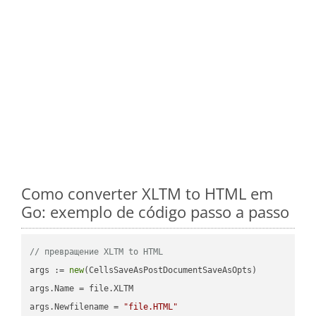
Como converter XLTM to HTML em
Go: exemplo de código passo a passo
// превращение XLTM to HTML
args := 
new
(CellsSaveAsPostDocumentSaveAsOpts)

args.Name = file.XLTM

args.Newfilename = 
"file.HTML"