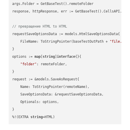
args.Folder = GetBaseTest().remoteFolder

response, httpResponse, err := GetBaseTest().CellsAPI.Cell
// превращение HTML to HTML
requestSaveOptionsData := models.HtmlSaveOptionsData{

    FileName: ToStringPointer(baseTestOutPath + 
"file.HTM
}

options := 
map
[
string
]
interface
{}{

"folder"
: remoteFolder,

}

request := &models.SaveAsRequest{

    Name: ToStringPointer(remoteName),

    SaveOptionsData: &requestSaveOptionsData,

    Optionals: options,

}

%!(EXTRA 
string
=HTML)