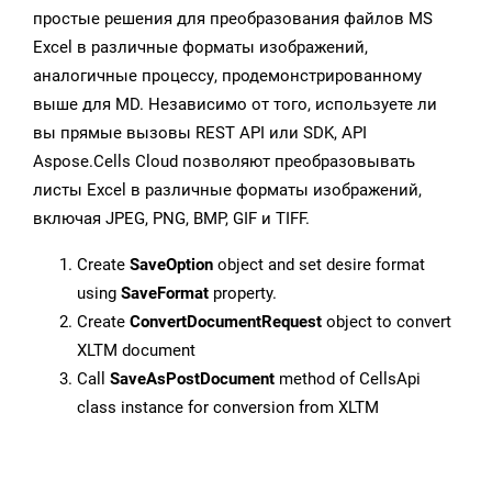
простые решения для преобразования файлов MS
Excel в различные форматы изображений,
аналогичные процессу, продемонстрированному
выше для MD. Независимо от того, используете ли
вы прямые вызовы REST API или SDK, API
Aspose.Cells Cloud позволяют преобразовывать
листы Excel в различные форматы изображений,
включая JPEG, PNG, BMP, GIF и TIFF.
Create
SaveOption
object and set desire format
using
SaveFormat
property.
Create
ConvertDocumentRequest
object to convert
XLTM document
Call
SaveAsPostDocument
method of CellsApi
class instance for conversion from XLTM