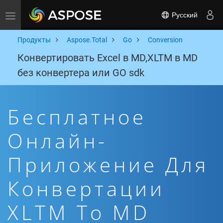
Русский
Toggle navigation
Продукты
Aspose.Total
Go
Conversion
Конвертировать Excel в MD,XLTM в MD
без конвертера или GO sdk
Бесплатное
Онлайн-
Приложение Для
Конвертации
XLTM To MD