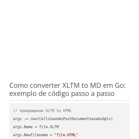
Como converter XLTM to MD em Go:
exemplo de código passo a passo
// превращение XLTM to HTML
args := 
new
(CellsSaveAsPostDocumentSaveAsOpts)

args.Name = file.XLTM

args.Newfilename = 
"file.HTML"