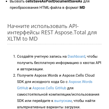
Вызвать
cellsSaveAsPostDocumentSaveAs
для
преобразования HTML-файла в формат
MD
Начните использовать API-
интерфейсы REST Aspose.Total для
XLTM to MD
Создайте учетную запись на
Dashboard
, чтобы
получить бесплатную информацию о квотах API
и авторизации.
Получите Aspose.Words и Aspose.Cells Cloud
SDK для исходного кода Go с
Aspose.Words
GitHub
и
Aspose.Cells GitHub
для
самостоятельной компиляции/использования
SDK или перейдите к
выпускам
, чтобы найти
альтернативные варианты загрузки.