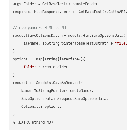
args.Folder = GetBaseTest().remoteFolder

response, httpResponse, err := GetBaseTest().CellsAPI.Cell
// превращение HTML to MD
requestSaveOptionsData := models.HtmlSaveOptionsData{

    FileName: ToStringPointer(baseTestOutPath + 
"file.HTM
}

options := 
map
[
string
]
interface
{}{

"folder"
: remoteFolder,

}

request := &models.SaveAsRequest{

    Name: ToStringPointer(remoteName),

    SaveOptionsData: &requestSaveOptionsData,

    Optionals: options,

}

%!(EXTRA 
string
=MD)