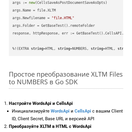
args := 
new
(CellsSaveAsPostDocumentSaveAsOpts)

args.Name = file.XLTM

args.Newfilename = 
"file.HTML"
args.Folder = GetBaseTest().remoteFolder

response, httpResponse, err := GetBaseTest().CellsAPI.Cell
%!(EXTRA 
string
=HTML, 
string
=NUMBERS, 
string
=HTML, 
string
Простое преобразование XLTM Files
to NUMBERS в Go SDK
Настройте WordsApi и CellsApi
Инициализируйте
WordsApi
и
CellsApi
с вашим Client
ID, Client Secret, Base URL и версией API
Преобразуйте XLTM в HTML с WordsApi