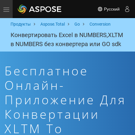
Русский
Toggle navigation
Продукты
Aspose.Total
Go
Conversion
Конвертировать Excel в NUMBERS,XLTM
в NUMBERS без конвертера или GO sdk
Бесплатное
Онлайн-
Приложение Для
Конвертации
XLTM To