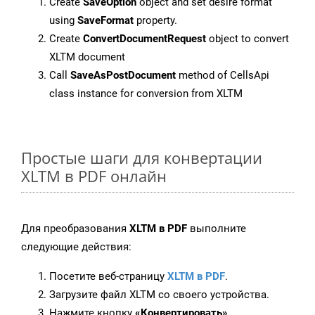
Create
SaveOption
object and set desire format
using
SaveFormat
property.
Create
ConvertDocumentRequest
object to convert
XLTM document
Call
SaveAsPostDocument
method of CellsApi
class instance for conversion from XLTM
Простые шаги для конвертации
XLTM в PDF онлайн
Для преобразования
XLTM в PDF
выполните
следующие действия:
Посетите веб-страницу
XLTM в PDF
.
Загрузите файл XLTM со своего устройства.
Нажмите кнопку
«Конвертировать»
.