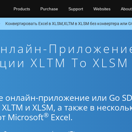
Products
Purchase
Support
Websites
About
Конвертировать Excel в XLSM,XLTM в XLSM без конвертера или G
Онлайн-Приложени
ции XLTM To XLSM
е онлайн-приложение или Go S
XLTM и XLSM, а также в несколь
®
 Microsoft
Excel.