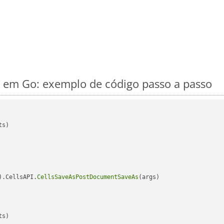
em Go: exemplo de código passo a passo
s)

).CellsAPI.
CellsSaveAsPostDocumentSaveAs
(args)

s)
