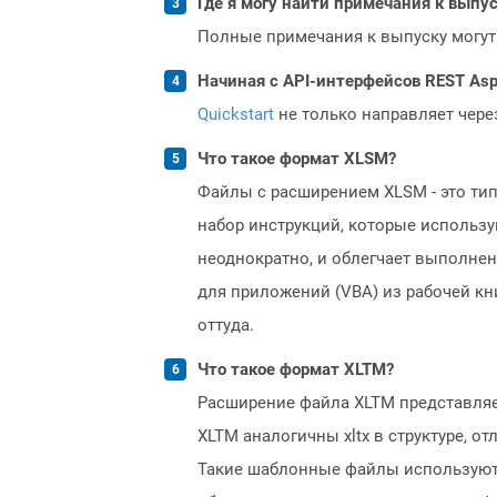
Где я могу найти примечания к выпуск
Полные примечания к выпуску могут
Начиная с API-интерфейсов REST Asp
Quickstart
не только направляет чере
Что такое формат XLSM?
Файлы с расширением XLSM - это тип
набор инструкций, которые использ
неоднократно, и облегчает выполнени
для приложений (VBA) из рабочей кн
оттуда.
Что такое формат XLTM?
Расширение файла XLTM представляе
XLTM аналогичны xltx в структуре, 
Такие шаблонные файлы используются