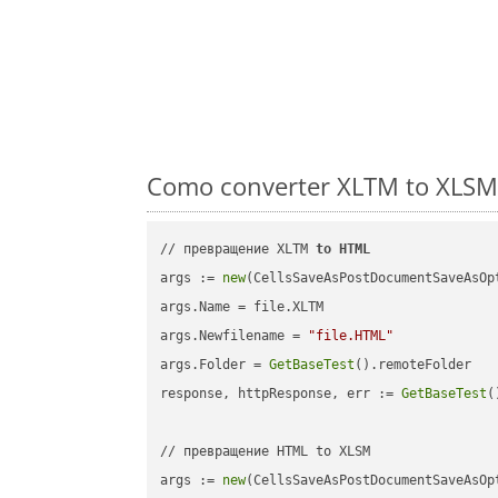
Como converter XLTM to XLSM 
// превращение XLTM 
to
HTML
args := 
new
(CellsSaveAsPostDocumentSaveAsOpt
args.Name = file.XLTM

args.Newfilename = 
"file.HTML"
args.Folder = 
GetBaseTest
().remoteFolder

response, httpResponse, err := 
GetBaseTest
(
// превращение HTML to XLSM

args := 
new
(CellsSaveAsPostDocumentSaveAsOpt