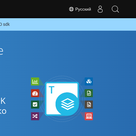
Русский
O sdk
е
DK
ко