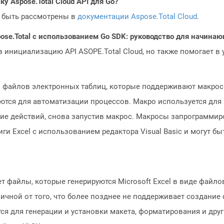
у Aspose.Total Cloud API для Go?
 быть рассмотрены в
документации Aspose.Total Cloud
.
ose.Total с использованием Go SDK: руководство для начина
з инициализацию API ASOPE.Total Cloud, но также помогает в
 файлов электронных таблиц, которые поддерживают макросы.
уются для автоматизации процессов. Макро используется для
е действий, снова запустив макрос. Макросы запрограммирова
иги Excel с использованием редактора Visual Basic и могут 
т файлы, которые генерируются Microsoft Excel в виде файл
отличной от того, что более позднее не поддерживает создан
 для генерации и установки макета, форматирования и друг