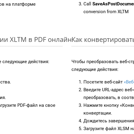
Call
SaveAsPostDocume
в на платформе
conversion from XLTM
ии XLTM в PDF онлайн
Как конвертироват
 следующие действия:
Чтобы преобразовать веб-ст
следующие действия:
ства.
Посетите веб-сайт
«Веб
Введите URL-адрес веб
ия.
преобразовать, в соот
грузите PDF-файл на свое
Нажмите кнопку «Конве
конвертации.
Дождитесь завершения
Загрузите файл XLSM н