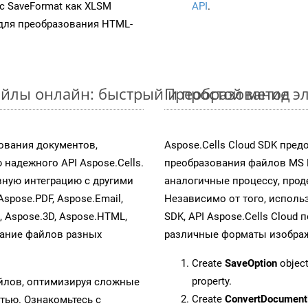
 с SaveFormat как XLSM
API
.
для преобразования HTML-
айлы онлайн: быстрый и простой метод
Преобразование эл
ования документов,
Aspose.Cells Cloud SDK пре
надежного API Aspose.Cells.
преобразования файлов MS 
ную интеграцию с другими
аналогичные процессу, про
Aspose.PDF, Aspose.Email,
Независимо от того, исполь
s, Aspose.3D, Aspose.HTML,
SDK, API Aspose.Cells Cloud
вание файлов разных
различные форматы изображен
Create
SaveOption
object
property.
айлов, оптимизируя сложные
Create
ConvertDocument
тью. Ознакомьтесь с