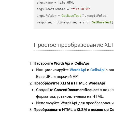
args.Name = file.HTML

args.Newfilename = 
"file.XLSM"
args.Folder = 
GetBaseTest
().remoteFolder

response, httpResponse, err := 
GetBaseTest
(
Простое преобразование XLTM
Настройте WordsApi и CellsApi
Инициализируйте
WordsApi
и
CellsApi
с ваш
Base URL и версией API
Преобразуйте XLTM в HTML с WordsApi
Создайте
ConvertDocumentRequest
с локал
форматом, установленным на HTML.
Используйте WordsApi для преобразовани
Преобразовать HTML в XLSM с помощью Cel