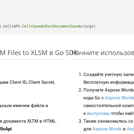
).CellsAPI.
CellsSaveAsPostDocumentSaveAs
 Files to XLSM в Go SDK
Начните использова
Создайте учетную запи
им Client ID, Client Secret,
бесплатную информацию
Получите Aspose.Words 
кода Go с
Aspose.Words
ьным именем файла и
самостоятельной комп
к
выпускам
, чтобы най
я документа XLTM в HTML.
Также ознакомьтесь со
lsApi
для
Aspose.Words
и
Asp