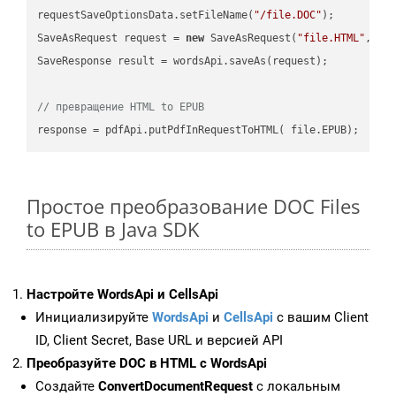
requestSaveOptionsData.setFileName(
"/file.DOC"
);

SaveAsRequest request = 
new
 SaveAsRequest(
"file.HTML"
,req
SaveResponse result = wordsApi.saveAs(request);

// превращение HTML to EPUB
Простое преобразование DOC Files
to EPUB в Java SDK
Настройте WordsApi и CellsApi
Инициализируйте
WordsApi
и
CellsApi
с вашим Client
ID, Client Secret, Base URL и версией API
Преобразуйте DOC в HTML с WordsApi
Создайте
ConvertDocumentRequest
с локальным