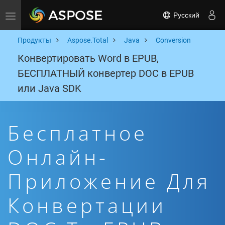
Русский
Toggle navigation
Продукты
Aspose.Total
Java
Conversion
Конвертировать Word в EPUB,
БЕСПЛАТНЫЙ конвертер DOC в EPUB
или Java SDK
Бесплатное
Онлайн-
Приложение Для
Конвертации