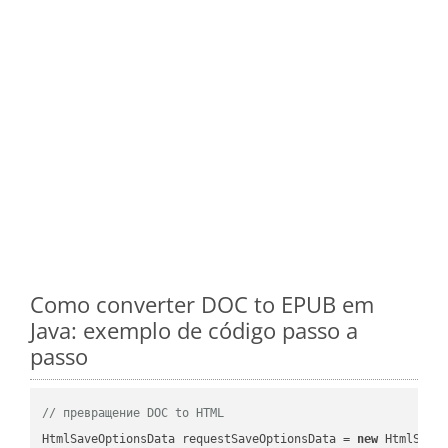
Como converter DOC to EPUB em
Java: exemplo de código passo a
passo
// превращение DOC to HTML
HtmlSaveOptionsData requestSaveOptionsData = 
new
 HtmlSaveO