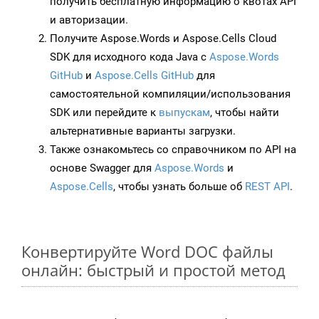
получить бесплатную информацию о квотах API
и авторизации.
Получите Aspose.Words и Aspose.Cells Cloud
SDK для исходного кода Java с
Aspose.Words
GitHub
и
Aspose.Cells GitHub
для
самостоятельной компиляции/использования
SDK или перейдите к
выпускам
, чтобы найти
альтернативные варианты загрузки.
Также ознакомьтесь со справочником по API на
основе Swagger для
Aspose.Words
и
Aspose.Cells
, чтобы узнать больше об
REST API
.
Конвертируйте Word DOC файлы
онлайн: быстрый и простой метод