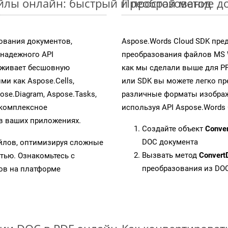
йлы онлайн: быстрый и простой метод
Преобразование д
ования документов,
Aspose.Words Cloud SDK пре
надежного API
преобразования файлов MS 
рживает бесшовную
как мы сделали выше для P
ми как Aspose.Cells,
или SDK вы можете легко п
pose.Diagram, Aspose.Tasks,
различные форматы изображен
 комплексное
используя API Aspose.Words 
в ваших приложениях.
Создайте объект
Conve
DOC документа
айлов, оптимизируя сложные
Вызвать метод
Convert
тью. Ознакомьтесь с
преобразования из DO
в на платформе