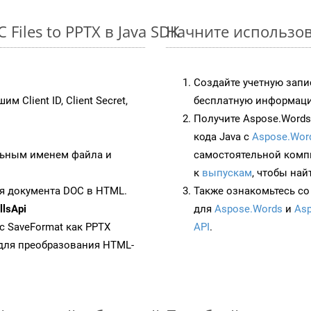
iles to PPTX в Java SDK
Начните использова
Создайте учетную запи
им Client ID, Client Secret,
бесплатную информацию
Получите Aspose.Words 
кода Java с
Aspose.Wor
ьным именем файла и
самостоятельной комп
к
выпускам
, чтобы най
я документа DOC в HTML.
Также ознакомьтесь со
lsApi
для
Aspose.Words
и
Asp
 с SaveFormat как PPTX
API
.
для преобразования HTML-