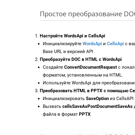
Простое преобразование DOC F
Настройте WordsApi и CellsApi
Инициализируйте
WordsApi
и
CellsApi
с ваш
Base URL и версией API
Преобразуйте DOC в HTML с WordsApi
Создайте
ConvertDocumentRequest
с локал
форматом, установленным на HTML.
Используйте WordsApi для преобразовани
Преобразовать HTML в PPTX с помощью Cel
Инициализировать
SaveOption
из CellsAPI
Вызвать
cellsSaveAsPostDocumentSaveAs
файла в формат
PPTX