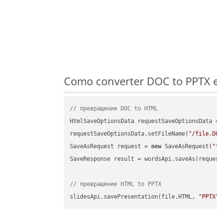
Como converter DOC to PPTX e
// превращение DOC to HTML
HtmlSaveOptionsData requestSaveOptionsData 
requestSaveOptionsData.setFileName(
"/file.D
SaveAsRequest request = 
new
 SaveAsRequest(
"
SaveResponse result = wordsApi.saveAs(reques
// превращение HTML to PPTX
slidesApi.savePresentation(file.HTML, 
"PPTX