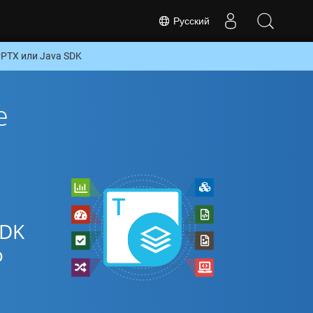
Русский
PTX или Java SDK
е
SDK
о