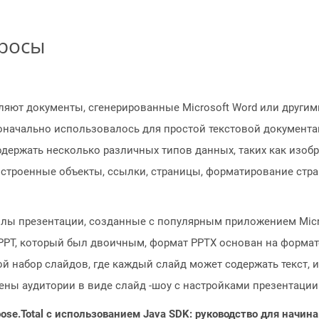
просы
яют документы, сгенерированные Microsoft Word или другим
начально использовалось для простой текстовой документа
держать несколько различных типов данных, таких как изоб
встроенные объекты, ссылки, страницы, форматирование стран
лы презентации, созданные с популярным приложением Micro
T, который был двоичным, формат PPTX основан на формате Fil
й набор слайдов, где каждый слайд может содержать текст,
ены аудитории в виде слайд -шоу с настройками презентации
ose.Total с использованием Java SDK: руководство для начи