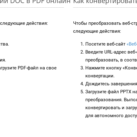
ции DOC в PDF онлайн
Как конвертироват
следующие действия:
Чтобы преобразовать веб-ст
следующие действия:
тва.
Посетите веб-сайт
«Веб
Введите URL-адрес веб
ия.
преобразовать, в соот
грузите PDF-файл на свое
Нажмите кнопку «Конве
конвертации.
Дождитесь завершения
Загрузите файл PPTX н
преобразования. Выпол
конвертировать и загр
для автономного досту