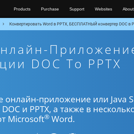
Products
Purchase
Support
Websites
About
Конвертировать Word в PPTX, БЕСПЛАТНЫЙ конвертер DOC в P
Онлайн-Приложени
ции DOC To PPTX
е онлайн-приложение или Java 
DOC и PPTX, а также в нескольк
®
 Microsoft
Word.