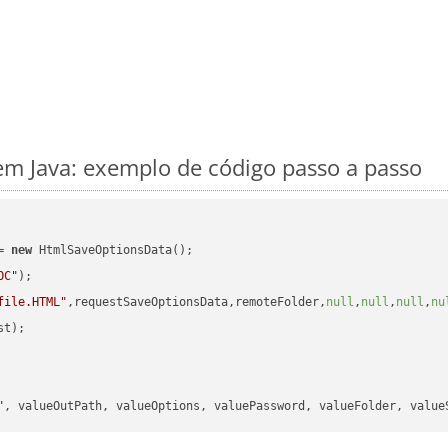
m Java: exemplo de código passo a passo
= 
new
 HtmlSaveOptionsData();

OC"
);

file.HTML"
,requestSaveOptionsData,remoteFolder,
null
,
null
,
null
,
nu
t);

"