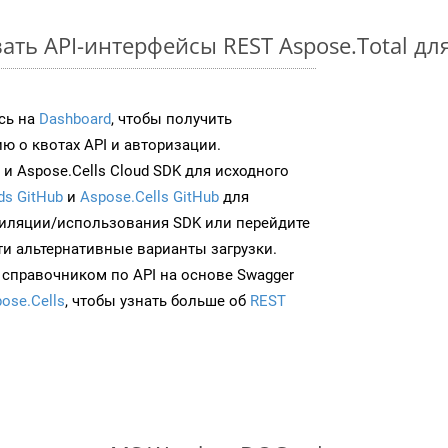
ть API-интерфейсы REST Aspose.Total дл
сь на
Dashboard
, чтобы получить
 о квотах API и авторизации.
и Aspose.Cells Cloud SDK для исходного
ds GitHub
и
Aspose.Cells GitHub
для
иляции/использования SDK или перейдите
ти альтернативные варианты загрузки.
 справочником по API на основе Swagger
ose.Cells
, чтобы узнать больше об
REST