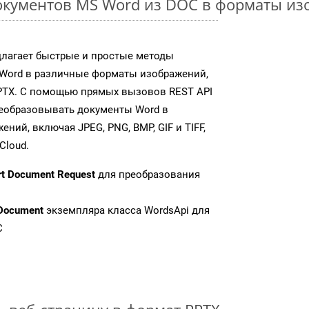
окументов MS Word из DOC в форматы из
длагает быстрые и простые методы
Word в различные форматы изображений,
PTX. С помощью прямых вызовов REST API
реобразовывать документы Word в
ий, включая JPEG, PNG, BMP, GIF и TIFF,
Cloud.
rt Document Request
для преобразования
Document
экземпляра класса WordsApi для
C