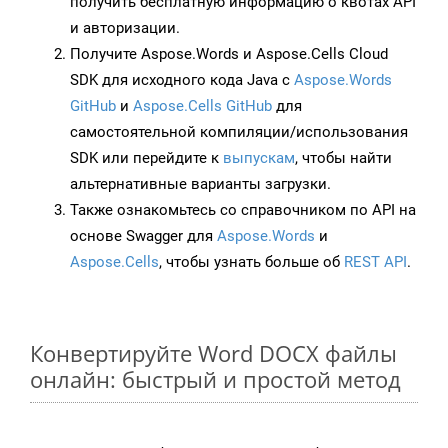
получить бесплатную информацию о квотах API
и авторизации.
Получите Aspose.Words и Aspose.Cells Cloud
SDK для исходного кода Java с
Aspose.Words
GitHub
и
Aspose.Cells GitHub
для
самостоятельной компиляции/использования
SDK или перейдите к
выпускам
, чтобы найти
альтернативные варианты загрузки.
Также ознакомьтесь со справочником по API на
основе Swagger для
Aspose.Words
и
Aspose.Cells
, чтобы узнать больше об
REST API
.
Конвертируйте Word DOCX файлы
онлайн: быстрый и простой метод