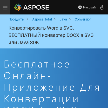
Русский
Toggle navigation
Продукты
Aspose.Total
Java
Conversion
Конвертировать Word в SVG,
БЕСПЛАТНЫЙ конвертер DOCX в SVG
или Java SDK
Бесплатное
Онлайн-
Приложение Для
Конвертации