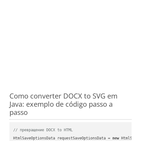
Como converter DOCX to SVG em
Java: exemplo de código passo a
passo
// превращение DOCX to HTML
HtmlSaveOptionsData requestSaveOptionsData = 
new
 HtmlSaveO