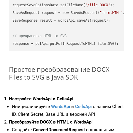
requestSaveOptionsData.setFileName(
"/file.DOCX"
);

SaveAsRequest request = 
new
 SaveAsRequest(
"file.HTML"
,req
SaveResponse result = wordsApi.saveAs(request);

// превращение HTML to SVG
Простое преобразование DOCX
Files to SVG в Java SDK
Настройте WordsApi и CellsApi
Инициализируйте
WordsApi
и
CellsApi
с вашим Client
ID, Client Secret, Base URL и версией API
Преобразуйте DOCX в HTML с WordsApi
Создайте
ConvertDocumentRequest
с локальным