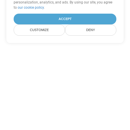
personalization, analytics, and ads. By using our site, you agree
to
our cookie policy
.
ACCEPT
CUSTOMIZE
DENY
Другие варианты
конвертации Word
Конвертировать DOCX в DOC
DOC:
Microsoft Word Binary Format
Конвертировать DOCX в DOT
DOT:
Microsoft Word Template Files
Конвертировать DOCX в DOCM