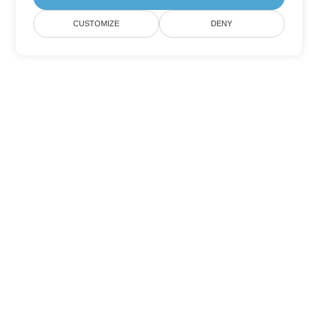
CUSTOMIZE
DENY
Другие варианты
конвертации Word
Конвертировать DOTM в DOC
DOC:
Microsoft Word Binary Format
Конвертировать DOTM в DOT
DOT:
Microsoft Word Template Files
Конвертировать DOTM в DOCX
DOCX:
Office 2007+ Word Document
Конвертировать DOTM в DOCM