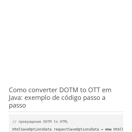
Como converter DOTM to OTT em
Java: exemplo de código passo a
passo
// превращение DOTM to HTML
HtmlSaveOptionsData requestSaveOptionsData = 
new
 HtmlSaveO