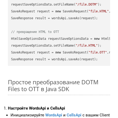
requestSaveOptionsData.setFileName(
"/file.DOTM"
);

SaveAsRequest request = 
new
 SaveAsRequest(
"file.HTML"
,req
SaveResponse result = wordsApi.saveAs(request);

// превращение HTML to OTT
HtmlSaveOptionsData requestSaveOptionsData = 
new
 HtmlSaveO
requestSaveOptionsData.setFileName(
"/file.HTML"
);

SaveAsRequest request = 
new
 SaveAsRequest(
"file.OTT"
,requ
Простое преобразование DOTM
Files to OTT в Java SDK
Настройте WordsApi и CellsApi
Инициализируйте
WordsApi
и
CellsApi
с вашим Client