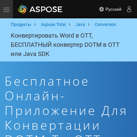
Русский
Toggle navigation
Продукты
Aspose.Total
Java
Conversion
Конвертировать Word в OTT,
БЕСПЛАТНЫЙ конвертер DOTM в OTT
или Java SDK
Бесплатное
Онлайн-
Приложение Для
Конвертации