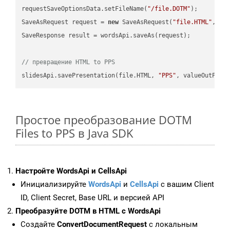
requestSaveOptionsData.setFileName(
"/file.DOTM"
);

SaveAsRequest request = 
new
 SaveAsRequest(
"file.HTML"
,req
SaveResponse result = wordsApi.saveAs(request);

// превращение HTML to PPS
slidesApi.savePresentation(file.HTML, 
"PPS"
Простое преобразование DOTM
Files to PPS в Java SDK
Настройте WordsApi и CellsApi
Инициализируйте
WordsApi
и
CellsApi
с вашим Client
ID, Client Secret, Base URL и версией API
Преобразуйте DOTM в HTML с WordsApi
Создайте
ConvertDocumentRequest
с локальным