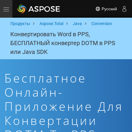
Русский
Toggle navigation
Продукты
Aspose.Total
Java
Conversion
Конвертировать Word в PPS,
БЕСПЛАТНЫЙ конвертер DOTM в PPS
или Java SDK
Бесплатное
Онлайн-
Приложение Для
Конвертации