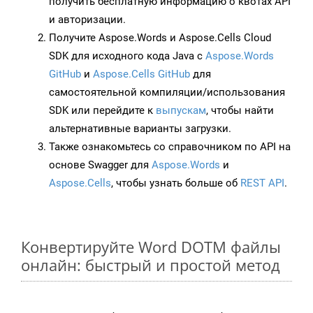
получить бесплатную информацию о квотах API
и авторизации.
Получите Aspose.Words и Aspose.Cells Cloud
SDK для исходного кода Java с
Aspose.Words
GitHub
и
Aspose.Cells GitHub
для
самостоятельной компиляции/использования
SDK или перейдите к
выпускам
, чтобы найти
альтернативные варианты загрузки.
Также ознакомьтесь со справочником по API на
основе Swagger для
Aspose.Words
и
Aspose.Cells
, чтобы узнать больше об
REST API
.
Конвертируйте Word DOTM файлы
онлайн: быстрый и простой метод