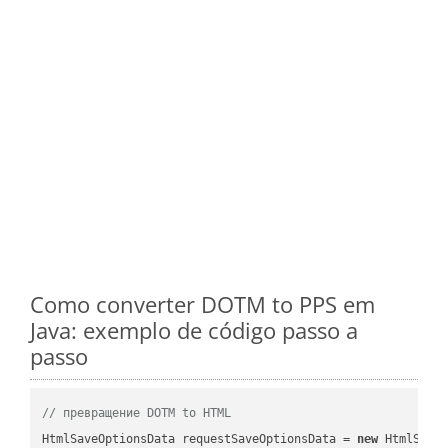
Como converter DOTM to PPS em
Java: exemplo de código passo a
passo
// превращение DOTM to HTML
HtmlSaveOptionsData requestSaveOptionsData = 
new
 HtmlSaveO