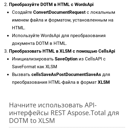
Преобразуйте DOTM в HTML с WordsApi
Создайте
ConvertDocumentRequest
с локальным
именем файла и форматом, установленным на
HTML.
Используйте WordsApi для преобразования
документа DOTM в HTML.
Преобразовать HTML в XLSM с помощью CellsApi
Инициализировать
SaveOption
из CellsAPI с
SaveFormat как XLSM
Вызвать
cellsSaveAsPostDocumentSaveAs
для
преобразования HTML-файла в формат
XLSM
Начните использовать API-
интерфейсы REST Aspose.Total для
DOTM to XLSM