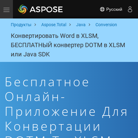
Русский
Toggle navigation
Продукты
Aspose.Total
Java
Conversion
Конвертировать Word в XLSM,
БЕСПЛАТНЫЙ конвертер DOTM в XLSM
или Java SDK
Бесплатное
Онлайн-
Приложение Для
Конвертации