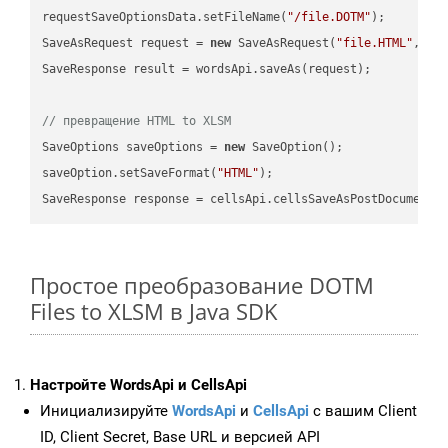
requestSaveOptionsData.setFileName(
"/file.DOTM"
);

SaveAsRequest request = 
new
 SaveAsRequest(
"file.HTML"
,req
SaveResponse result = wordsApi.saveAs(request);

// превращение HTML to XLSM
SaveOptions saveOptions = 
new
 SaveOption();

saveOption.setSaveFormat(
"HTML"
);

SaveResponse response = cellsApi.cellsSaveAsPostDocumentS
Простое преобразование DOTM
Files to XLSM в Java SDK
Настройте WordsApi и CellsApi
Инициализируйте
WordsApi
и
CellsApi
с вашим Client
ID, Client Secret, Base URL и версией API