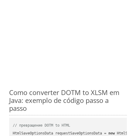
Como converter DOTM to XLSM em
Java: exemplo de código passo a
passo
// превращение DOTM to HTML
HtmlSaveOptionsData requestSaveOptionsData = 
new
 HtmlSaveO