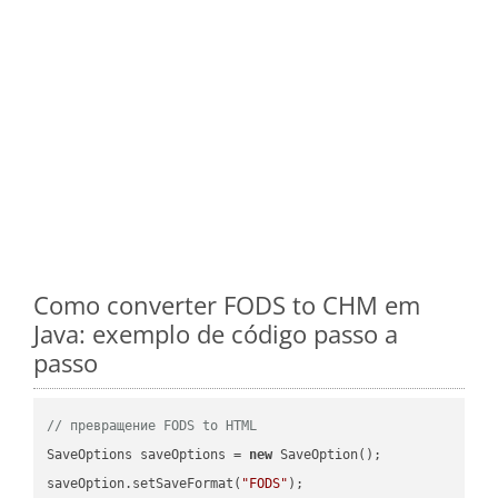
Como converter FODS to CHM em
Java: exemplo de código passo a
passo
// превращение FODS to HTML
SaveOptions saveOptions = 
new
 SaveOption();

saveOption.setSaveFormat(
"FODS"
);
