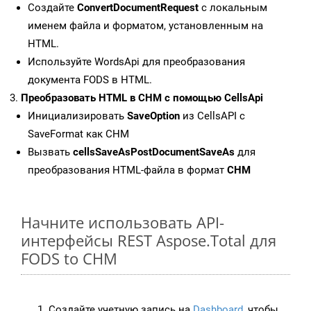
Создайте
ConvertDocumentRequest
с локальным
именем файла и форматом, установленным на
HTML.
Используйте WordsApi для преобразования
документа FODS в HTML.
Преобразовать HTML в CHM с помощью CellsApi
Инициализировать
SaveOption
из CellsAPI с
SaveFormat как CHM
Вызвать
cellsSaveAsPostDocumentSaveAs
для
преобразования HTML-файла в формат
CHM
Начните использовать API-
интерфейсы REST Aspose.Total для
FODS to CHM
Создайте учетную запись на
Dashboard
, чтобы