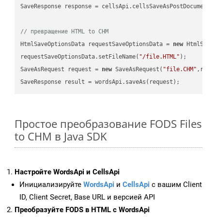
SaveResponse response = cellsApi.cellsSaveAsPostDocumentS
// превращение HTML to CHM
HtmlSaveOptionsData requestSaveOptionsData = 
new
 HtmlSaveO
requestSaveOptionsData.setFileName(
"/file.HTML"
);

SaveAsRequest request = 
new
 SaveAsRequest(
"file.CHM"
,requ
Простое преобразование FODS Files
to CHM в Java SDK
Настройте WordsApi и CellsApi
Инициализируйте
WordsApi
и
CellsApi
с вашим Client
ID, Client Secret, Base URL и версией API
Преобразуйте FODS в HTML с WordsApi