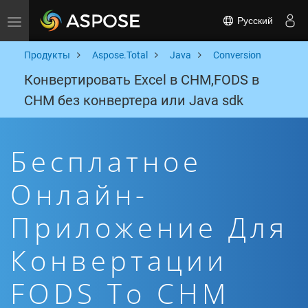
Русский
Toggle navigation
Продукты
Aspose.Total
Java
Conversion
Конвертировать Excel в CHM,FODS в
CHM без конвертера или Java sdk
Бесплатное
Онлайн-
Приложение Для
Конвертации
FODS To CHM