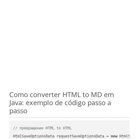
Como converter HTML to MD em
Java: exemplo de código passo a
passo
// превращение HTML to HTML
HtmlSaveOptionsData requestSaveOptionsData = 
new
 HtmlSaveO