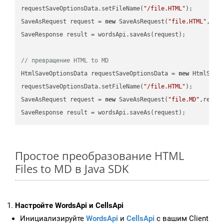
requestSaveOptionsData.setFileName(
"/file.HTML"
);

SaveAsRequest request = 
new
 SaveAsRequest(
"file.HTML"
,req
SaveResponse result = wordsApi.saveAs(request);

// превращение HTML to MD
HtmlSaveOptionsData requestSaveOptionsData = 
new
 HtmlSaveO
requestSaveOptionsData.setFileName(
"/file.HTML"
);

SaveAsRequest request = 
new
 SaveAsRequest(
"file.MD"
,reque
Простое преобразование HTML
Files to MD в Java SDK
Настройте WordsApi и CellsApi
Инициализируйте
WordsApi
и
CellsApi
с вашим Client