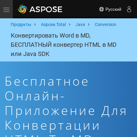
Русский
Toggle navigation
Продукты
Aspose.Total
Java
Conversion
Конвертировать Word в MD,
БЕСПЛАТНЫЙ конвертер HTML в MD
или Java SDK
Бесплатное
Онлайн-
Приложение Для
Конвертации