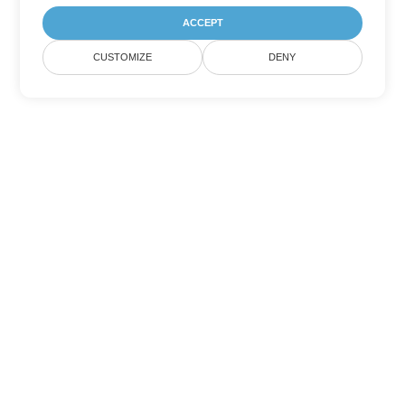
ACCEPT
CUSTOMIZE
DENY
Другие варианты
конвертации Word
Конвертировать MOBI в DOC
DOC:
Microsoft Word Binary Format
Конвертировать MOBI в DOT
DOT:
Microsoft Word Template Files
Конвертировать MOBI в DOCX
DOCX:
Office 2007+ Word Document