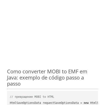
Como converter MOBI to EMF em
Java: exemplo de código passo a
passo
// превращение MOBI to HTML
HtmlSaveOptionsData requestSaveOptionsData = 
new
 HtmlSaveO