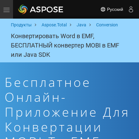
Русский
Toggle navigation
Продукты
Aspose.Total
Java
Conversion
Конвертировать Word в EMF,
БЕСПЛАТНЫЙ конвертер MOBI в EMF
или Java SDK
Бесплатное
Онлайн-
Приложение Для
Конвертации