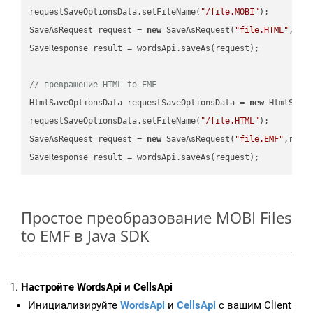
requestSaveOptionsData.setFileName(
"/file.MOBI"
);

SaveAsRequest request = 
new
 SaveAsRequest(
"file.HTML"
,req
SaveResponse result = wordsApi.saveAs(request);

// превращение HTML to EMF
HtmlSaveOptionsData requestSaveOptionsData = 
new
 HtmlSaveO
requestSaveOptionsData.setFileName(
"/file.HTML"
);

SaveAsRequest request = 
new
 SaveAsRequest(
"file.EMF"
,requ
Простое преобразование MOBI Files
to EMF в Java SDK
Настройте WordsApi и CellsApi
Инициализируйте
WordsApi
и
CellsApi
с вашим Client