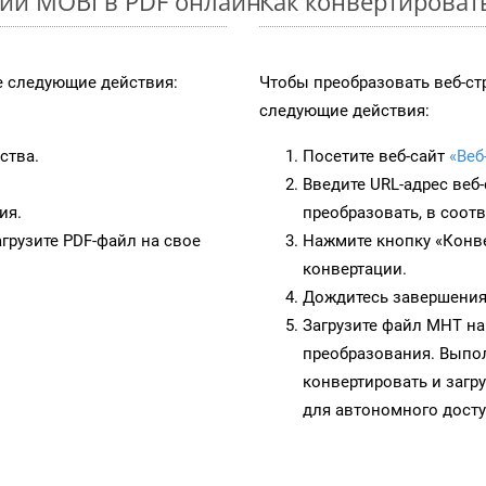
ии MOBI в PDF онлайн
Как конвертироват
 следующие действия:
Чтобы преобразовать веб-ст
следующие действия:
ства.
Посетите веб-сайт
«Веб
Введите URL-адрес веб
ия.
преобразовать, в соот
грузите PDF-файл на свое
Нажмите кнопку «Конве
конвертации.
Дождитесь завершения
Загрузите файл MHT на
преобразования. Выпол
конвертировать и загр
для автономного досту