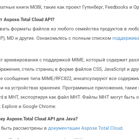
ные книги MOBI, такие как проект Гутенберг, Feedbooks и Ope
Aspose.Total Cloud API?
овать форматы файлов из любого семейства продуктов в любое
MP), MD и другие. Ознакомьтесь с полным списком
поддержив
мат архивирования с поддержкой MIME, который содержит раз
ображения, стиль страниц в форме файлов CSS, JavaScript и др
е сообщение типа MIME/RFC822, инкапсулируют все содержим
и на устройствах хранения. Программные приложения, такие к
d в MHT, экспортируя как файл MHT. Файлы MHT могут быть
t Explore и Google Chrome.
у Aspose.Total Cloud API для Java?
 быть рассмотрены в
документации Aspose.Total Cloud
.