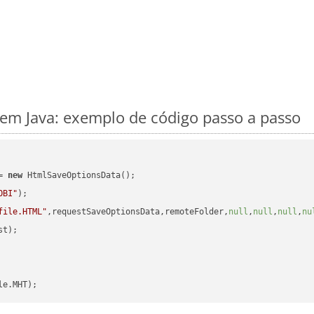
m Java: exemplo de código passo a passo
= 
new
 HtmlSaveOptionsData();

OBI"
);

file.HTML"
,requestSaveOptionsData,remoteFolder,
null
,
null
,
null
,
nu
t);
