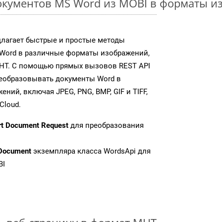
окументов MS Word из MOBI в форматы и
длагает быстрые и простые методы
Word в различные форматы изображений,
HT. С помощью прямых вызовов REST API
реобразовывать документы Word в
ий, включая JPEG, PNG, BMP, GIF и TIFF,
Cloud.
rt Document Request
для преобразования
Document
экземпляра класса WordsApi для
BI