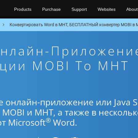
Products
Purchase
Support
Websites
About
Конвертировать Word в MHT, БЕСПЛАТНЫЙ конвертер MOBI в 
Онлайн-Приложени
ации MOBI To MHT
е онлайн-приложение или Java 
MOBI и MHT, а также в нескольк
®
 Microsoft
Word.