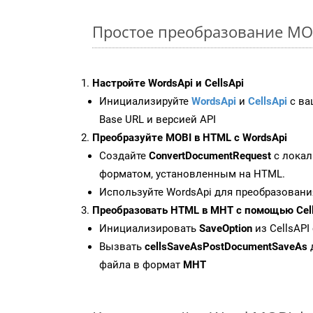
Простое преобразование MOBI
Настройте WordsApi и CellsApi
Инициализируйте
WordsApi
и
CellsApi
с ваш
Base URL и версией API
Преобразуйте MOBI в HTML с WordsApi
Создайте
ConvertDocumentRequest
с локал
форматом, установленным на HTML.
Используйте WordsApi для преобразовани
Преобразовать HTML в MHT с помощью Cell
Инициализировать
SaveOption
из CellsAPI
Вызвать
cellsSaveAsPostDocumentSaveAs
файла в формат
MHT