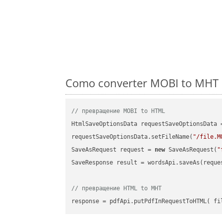
Como converter MOBI to MHT e
// превращение MOBI to HTML
HtmlSaveOptionsData requestSaveOptionsData 
requestSaveOptionsData.setFileName(
"/file.M
SaveAsRequest request = 
new
 SaveAsRequest(
"
SaveResponse result = wordsApi.saveAs(reques
// превращение HTML to MHT