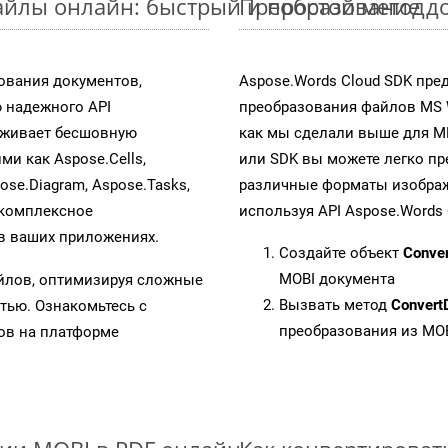
йлы онлайн: быстрый и простой метод
Преобразование д
ования документов,
Aspose.Words Cloud SDK пре
 надежного API
преобразования файлов MS 
рживает бесшовную
как мы сделали выше для M
ми как Aspose.Cells,
или SDK вы можете легко п
pose.Diagram, Aspose.Tasks,
различные форматы изображен
 комплексное
используя API Aspose.Words 
в ваших приложениях.
Создайте объект
Conve
MOBI документа
айлов, оптимизируя сложные
Вызвать метод
Convert
тью. Ознакомьтесь с
преобразования из MO
в на платформе