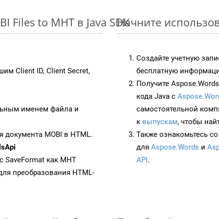
 Files to MHT в Java SDK
Начните использов
Создайте учетную запи
им Client ID, Client Secret,
бесплатную информацию
Получите Aspose.Words 
кода Java с
Aspose.Wor
ьным именем файла и
самостоятельной комп
к
выпускам
, чтобы най
я документа MOBI в HTML.
Также ознакомьтесь со
sApi
для
Aspose.Words
и
Asp
 с SaveFormat как MHT
API
.
для преобразования HTML-