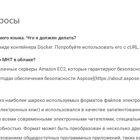
просы
мого языка. Что я должен делать?
 виде контейнера Docker. Попробуйте использовать его с cURL
o MHT в облаке?
блачные серверы Amazon EC2, которые гарантируют безопасно
одах обеспечения безопасности Aspose](https://about.aspose.c
из наиболее широко используемых форматов файлов электро
лектронных книг) и использовался в качестве запатентованн
ти всеми современными электронными читателями, специал
обностью. Формат может быть преобразован в несколько други
ьзованием общедоступных программных приложений, таких как