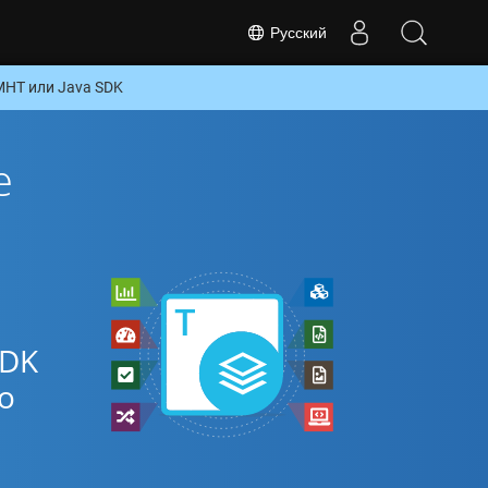
Русский
MHT или Java SDK
е
SDK
о