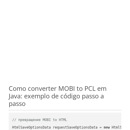
Como converter MOBI to PCL em
Java: exemplo de código passo a
passo
// превращение MOBI to HTML
HtmlSaveOptionsData requestSaveOptionsData = 
new
 HtmlSaveO