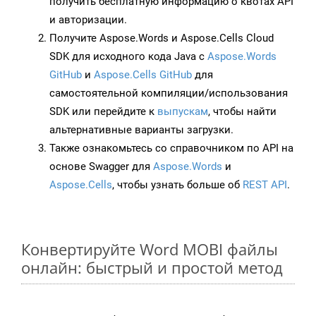
получить бесплатную информацию о квотах API
и авторизации.
Получите Aspose.Words и Aspose.Cells Cloud
SDK для исходного кода Java с
Aspose.Words
GitHub
и
Aspose.Cells GitHub
для
самостоятельной компиляции/использования
SDK или перейдите к
выпускам
, чтобы найти
альтернативные варианты загрузки.
Также ознакомьтесь со справочником по API на
основе Swagger для
Aspose.Words
и
Aspose.Cells
, чтобы узнать больше об
REST API
.
Конвертируйте Word MOBI файлы
онлайн: быстрый и простой метод