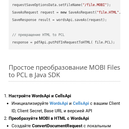
requestSaveOptionsData.setFileName(
"/file.MOBI"
);

SaveAsRequest request = 
new
 SaveAsRequest(
"file.HTML"
,req
SaveResponse result = wordsApi.saveAs(request);

// превращение HTML to PCL
Простое преобразование MOBI Files
to PCL в Java SDK
Настройте WordsApi и CellsApi
Инициализируйте
WordsApi
и
CellsApi
с вашим Client
ID, Client Secret, Base URL и версией API
Преобразуйте MOBI в HTML с WordsApi
Создайте
ConvertDocumentRequest
с локальным