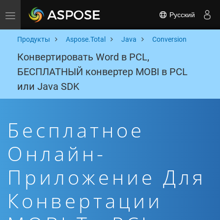
Русский
Toggle navigation
Продукты
Aspose.Total
Java
Conversion
Конвертировать Word в PCL,
БЕСПЛАТНЫЙ конвертер MOBI в PCL
или Java SDK
Бесплатное
Онлайн-
Приложение Для
Конвертации