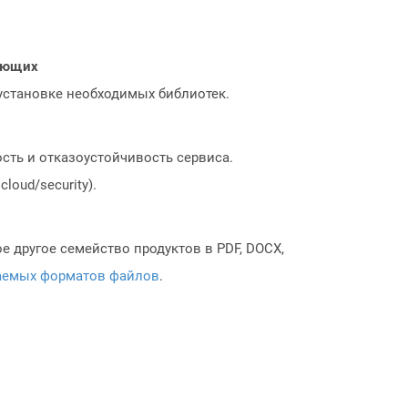
нающих
 установке необходимых библиотек.
сть и отказоустойчивость сервиса.
loud/security).
 другое семейство продуктов в PDF, DOCX,
аемых форматов файлов
.