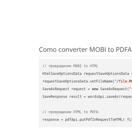
Como converter MOBI to PDFA 
// превращение MOBI to HTML
HtmlSaveOptionsData requestSaveOptionsData 
requestSaveOptionsData.setFileName(
"/file.M
SaveAsRequest request = 
new
 SaveAsRequest(
"
SaveResponse result = wordsApi.saveAs(reques
// превращение HTML to PDFA