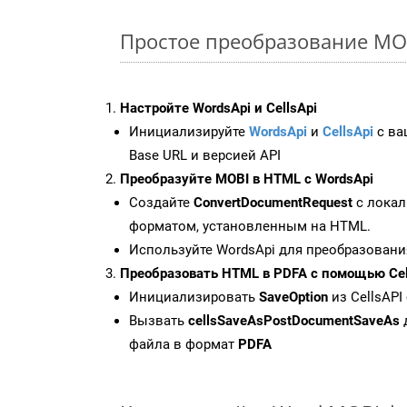
Простое преобразование MOBI
Настройте WordsApi и CellsApi
Инициализируйте
WordsApi
и
CellsApi
с ваш
Base URL и версией API
Преобразуйте MOBI в HTML с WordsApi
Создайте
ConvertDocumentRequest
с локал
форматом, установленным на HTML.
Используйте WordsApi для преобразовани
Преобразовать HTML в PDFA с помощью Cel
Инициализировать
SaveOption
из CellsAPI
Вызвать
cellsSaveAsPostDocumentSaveAs
файла в формат
PDFA