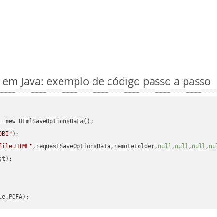
em Java: exemplo de código passo a passo
= 
new
 HtmlSaveOptionsData();

OBI"
);

file.HTML"
,requestSaveOptionsData,remoteFolder,
null
,
null
,
null
,
nu
t);
