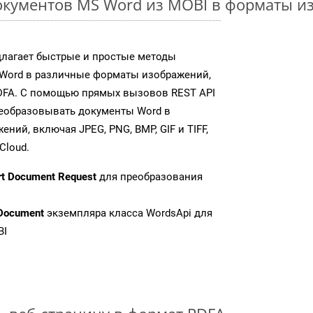
окументов MS Word из MOBI в форматы и
длагает быстрые и простые методы
Word в различные форматы изображений,
DFA. С помощью прямых вызовов REST API
реобразовывать документы Word в
ий, включая JPEG, PNG, BMP, GIF и TIFF,
Cloud.
rt Document Request
для преобразования
Document
экземпляра класса WordsApi для
BI