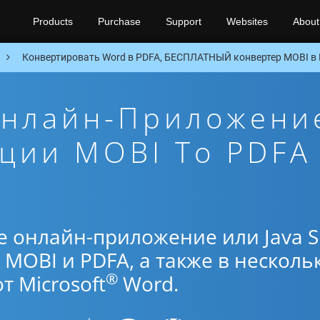
Products
Purchase
Support
Websites
About
Конвертировать Word в PDFA, БЕСПЛАТНЫЙ конвертер MOBI в 
Онлайн-Приложени
ции MOBI To PDFA
е онлайн-приложение или Java 
MOBI и PDFA, а также в несколь
®
 Microsoft
Word.