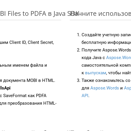
 Files to PDFA в Java SDK
Начните использова
Создайте учетную запи
им Client ID, Client Secret,
бесплатную информацию
Получите Aspose.Words 
кода Java с
Aspose.Wor
ьным именем файла и
самостоятельной комп
к
выпускам
, чтобы най
я документа MOBI в HTML.
Также ознакомьтесь со
lsApi
для
Aspose.Words
и
Asp
 с SaveFormat как PDFA
API
.
для преобразования HTML-