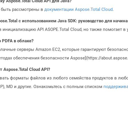
у Aspose.Total Cloud API для Java?
 быть рассмотрены в
документации Aspose.Total Cloud
.
ose.Total с использованием Java SDK: руководство для начи
з инициализацию API ASOPE.Total Cloud, но также помогает в
o PDFA в облаке?
блачные серверы Amazon EC2, которые гарантируют безопасно
одах обеспечения безопасности Aspose](https://about.aspose.c
Aspose.Total Cloud API?
овать форматы файлов из любого семейства продуктов в любое
MP), MD и другие. Ознакомьтесь с полным списком
поддержив