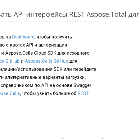
ть API-интерфейсы REST Aspose.Total дл
сь на
Dashboard
, чтобы получить
 о квотах API и авторизации.
и Aspose.Cells Cloud SDK для исходного
ds GitHub
и
Aspose.Cells GitHub
для
иляции/использования SDK или перейдите
ти альтернативные варианты загрузки.
 справочником по API на основе Swagger
ose.Cells
, чтобы узнать больше об
REST