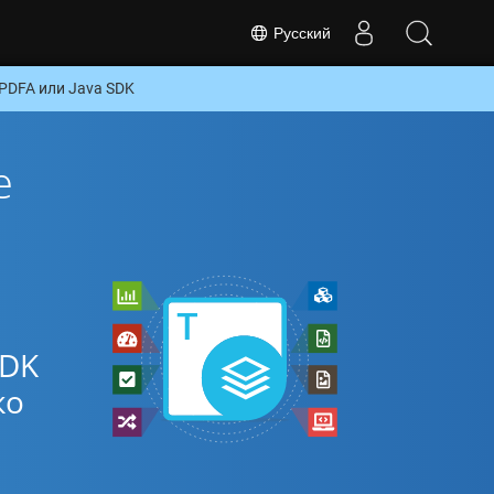
Русский
PDFA или Java SDK
е
SDK
ко