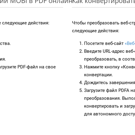
ии MOBI в PDF онлайн
Как конвертироват
 следующие действия:
Чтобы преобразовать веб-ст
следующие действия:
ства.
Посетите веб-сайт
«Веб
Введите URL-адрес веб
ия.
преобразовать, в соот
грузите PDF-файл на свое
Нажмите кнопку «Конве
конвертации.
Дождитесь завершения
Загрузите файл PDFA н
преобразования. Выпол
конвертировать и загр
для автономного досту