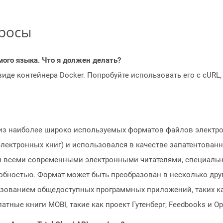
просы
мого языка. Что я должен делать?
 виде контейнера Docker. Попробуйте использовать его с cURL
из наиболее широко используемых форматов файлов электро
лектронных книг) и использовался в качестве запатентованн
ти всеми современными электронными читателями, специал
обностью. Формат может быть преобразован в несколько други
ьзованием общедоступных программных приложений, таких как
ные книги MOBI, такие как проект Гутенберг, Feedbooks и Ope