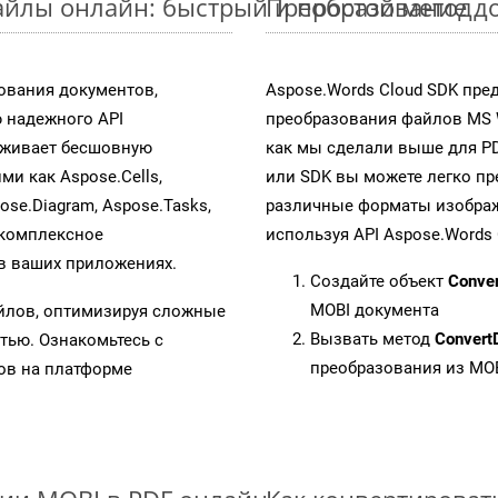
йлы онлайн: быстрый и простой метод
Преобразование д
ования документов,
Aspose.Words Cloud SDK пре
 надежного API
преобразования файлов MS 
рживает бесшовную
как мы сделали выше для P
ми как Aspose.Cells,
или SDK вы можете легко п
pose.Diagram, Aspose.Tasks,
различные форматы изображен
 комплексное
используя API Aspose.Words 
в ваших приложениях.
Создайте объект
Conve
MOBI документа
айлов, оптимизируя сложные
Вызвать метод
Convert
тью. Ознакомьтесь с
преобразования из MO
в на платформе