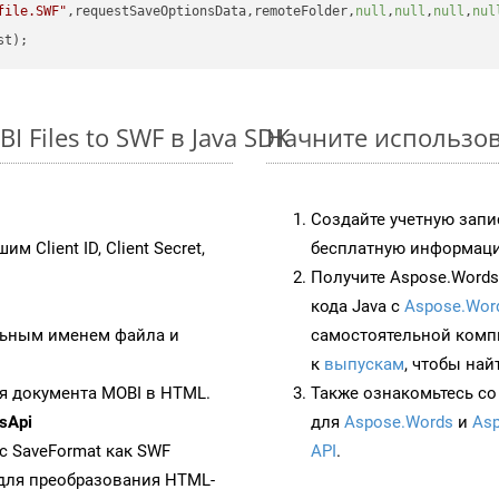
file.SWF"
,requestSaveOptionsData,remoteFolder,
null
,
null
,
null
,
nul
 Files to SWF в Java SDK
Начните использова
Создайте учетную запи
им Client ID, Client Secret,
бесплатную информацию
Получите Aspose.Words 
кода Java с
Aspose.Wor
ьным именем файла и
самостоятельной комп
к
выпускам
, чтобы най
я документа MOBI в HTML.
Также ознакомьтесь со
sApi
для
Aspose.Words
и
Asp
 с SaveFormat как SWF
API
.
для преобразования HTML-