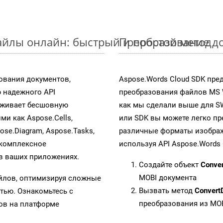
йлы онлайн: быстрый и простой метод
Преобразование д
ования документов,
Aspose.Words Cloud SDK пре
 надежного API
преобразования файлов MS 
рживает бесшовную
как мы сделали выше для S
ми как Aspose.Cells,
или SDK вы можете легко п
pose.Diagram, Aspose.Tasks,
различные форматы изображен
 комплексное
используя API Aspose.Words 
в ваших приложениях.
Создайте объект
Conve
MOBI документа
айлов, оптимизируя сложные
Вызвать метод
Convert
тью. Ознакомьтесь с
преобразования из MO
в на платформе