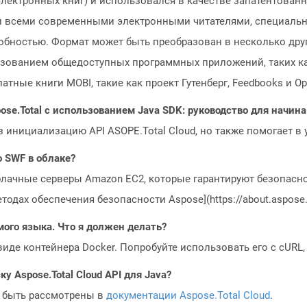
лектронных книг) и использовался в качестве запатентованн
ти всеми современными электронными читателями, специал
обностью. Формат может быть преобразован в несколько други
ьзованием общедоступных программных приложений, таких как
ные книги MOBI, такие как проект Гутенберг, Feedbooks и Ope
ose.Total с использованием Java SDK: руководство для начи
з инициализацию API ASOPE.Total Cloud, но также помогает в
o SWF в облаке?
блачные серверы Amazon EC2, которые гарантируют безопасно
одах обеспечения безопасности Aspose](https://about.aspose.c
мого языка. Что я должен делать?
 виде контейнера Docker. Попробуйте использовать его с cURL
у Aspose.Total Cloud API для Java?
 быть рассмотрены в
документации Aspose.Total Cloud
.