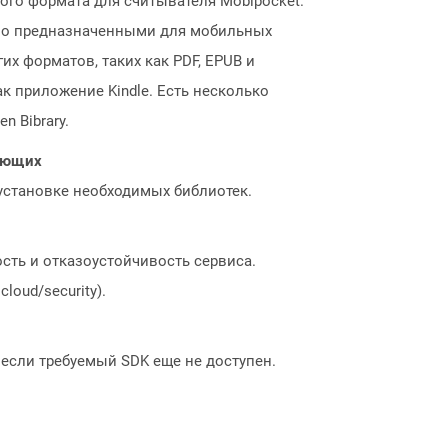
ого формата для считывателя Mobipocket.
ьно предназначенными для мобильных
х форматов, таких как PDF, EPUB и
 приложение Kindle. Есть несколько
n Bibrary.
нающих
 установке необходимых библиотек.
сть и отказоустойчивость сервиса.
loud/security).
, если требуемый SDK еще не доступен.