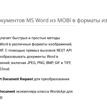
окументов MS Word из MOBI в форматы и
длагает быстрые и простые методы
Word в различные форматы изображений,
WF. С помощью прямых вызовов REST API
реобразовывать документы Word в
ий, включая JPEG, PNG, BMP, GIF и TIFF,
Cloud.
rt Document Request
для преобразования
Document
экземпляра класса WordsApi для
BI