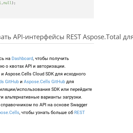
l
,
null
);

ть API-интерфейсы REST Aspose.Total дл
сь на
Dashboard
, чтобы получить
 о квотах API и авторизации.
и Aspose.Cells Cloud SDK для исходного
ds GitHub
и
Aspose.Cells GitHub
для
иляции/использования SDK или перейдите
ти альтернативные варианты загрузки.
 справочником по API на основе Swagger
ose.Cells
, чтобы узнать больше об
REST