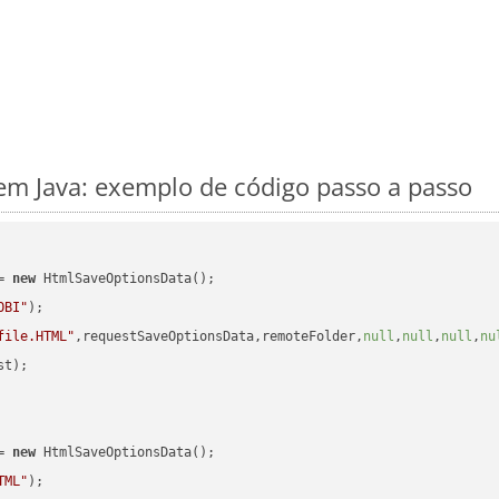
m Java: exemplo de código passo a passo
= 
new
 HtmlSaveOptionsData();

OBI"
);

file.HTML"
,requestSaveOptionsData,remoteFolder,
null
,
null
,
null
,
nu
t);

= 
new
 HtmlSaveOptionsData();

TML"
);
