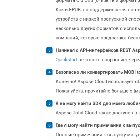
формата Old OEB (открытый формат э
Как и EPUB, он поддерживается поч
устройств с низкой пропускной спос
несколько других форматов с испол
компаний, которые предлагают бесплат
Начиная с API-интерфейсов REST Asp
Quickstart
не только направляет чере
Безопасно ли конвертировать MOBI t
Конечно! Aspose Cloud использует о
Пожалуйста, прочитайте больше о [мет
Я не могу найти SDK для моего люби
Aspose.Total Cloud также доступен в
Где я могу найти примечания к выпуск
Полные примечания к выпуску могут