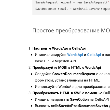
SaveAsRequest request = 
new
 SaveAsRequest(
"
Простое преобразование MOBI
Настройте WordsApi и CellsApi
Инициализируйте
WordsApi
и
CellsApi
с ваш
Base URL и версией API
Преобразуйте MOBI в HTML с WordsApi
Создайте
ConvertDocumentRequest
с локал
форматом, установленным на HTML.
Используйте WordsApi для преобразовани
Преобразовать HTML в SWF с помощью Cell
Инициализировать
SaveOption
из CellsAPI
Вызвать
cellsSaveAsPostDocumentSaveAs