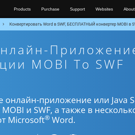
Products
Purchase
Support
Websites
About
Конвертировать Word в SWF, БЕСПЛАТНЫЙ конвертер MOBI в S
Онлайн-Приложени
ции MOBI To SWF
е онлайн-приложение или Java 
MOBI и SWF, а также в нескольк
®
 Microsoft
Word.