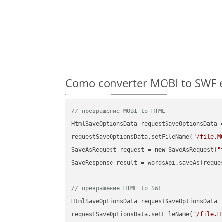
Como converter MOBI to SWF e
// превращение MOBI to HTML
HtmlSaveOptionsData requestSaveOptionsData 
requestSaveOptionsData.setFileName(
"/file.M
SaveAsRequest request = 
new
 SaveAsRequest(
"
SaveResponse result = wordsApi.saveAs(reques
// превращение HTML to SWF
HtmlSaveOptionsData requestSaveOptionsData 
requestSaveOptionsData.setFileName(
"/file.H