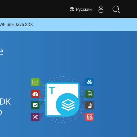
Русский
WF или Java SDK
е
SDK
о