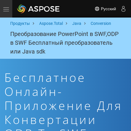
Русский
Toggle navigation
Продукты
Aspose.Total
Java
Conversion
Преобразование PowerPoint в SWF,ODP
в SWF Бесплатный преобразователь
или Java sdk
Бесплатное
Онлайн-
Приложение Для
Конвертации