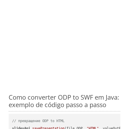
Como converter ODP to SWF em Java:
exemplo de código passo a passo
// превращение ODP to HTML
slidesApi
.savePresentation
(file.ODP, 
"HTML"
, valueOutPath,