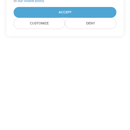
to
our cookie policy
.
ACCEPT
CUSTOMIZE
DENY
Другие варианты
конвертации PowerPoint
Конвертировать ODP в DOC
DOC:
Microsoft Word Binary Format
Конвертировать ODP в DOT
DOT:
Microsoft Word Template Files
Конвертировать ODP в DOCX