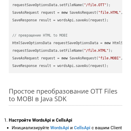
requestSaveOptionsData.setFileName(
"/file.OTT"
);

SaveAsRequest request = 
new
 SaveAsRequest(
"file.HTML"
,req
SaveResponse result = wordsApi.saveAs(request);

// превращение HTML to MOBI
HtmlSaveOptionsData requestSaveOptionsData = 
new
 HtmlSaveO
requestSaveOptionsData.setFileName(
"/file.HTML"
);

SaveAsRequest request = 
new
 SaveAsRequest(
"file.MOBI"
,req
Простое преобразование OTT Files
to MOBI в Java SDK
Настройте WordsApi и CellsApi
Инициализируйте
WordsApi
и
CellsApi
с вашим Client