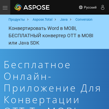
Русский
Toggle navigation
Продукты
Aspose.Total
Java
Conversion
Конвертировать Word в MOBI,
БЕСПЛАТНЫЙ конвертер OTT в MOBI
или Java SDK
Бесплатное
Онлайн-
Приложение Для
Конвертации