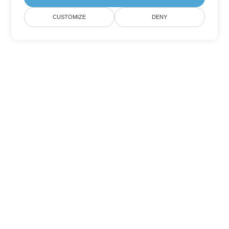
CUSTOMIZE
DENY
Другие варианты
конвертации Word
Конвертировать OTT в DOC
DOC:
Microsoft Word Binary Format
Конвертировать OTT в DOT
DOT:
Microsoft Word Template Files
Конвертировать OTT в DOCX
DOCX:
Office 2007+ Word Document
Конвертировать OTT в DOCM