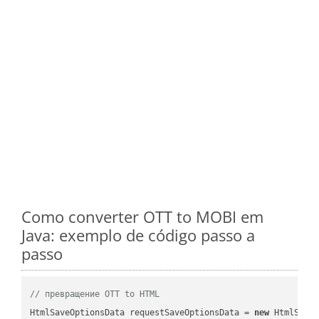
Como converter OTT to MOBI em
Java: exemplo de código passo a
passo
// превращение OTT to HTML
HtmlSaveOptionsData requestSaveOptionsData = 
new
 HtmlSaveO