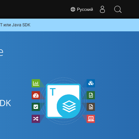
Русский
T или Java SDK
е
SDK