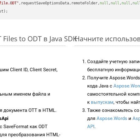
file.ODT"
,requestSaveOptionsData,remoteFolder,
null
,
null
,
null
,
nul
iles to ODT в Java SDK
Начните использова
Создайте учетную запи
им Client ID, Client Secret,
бесплатную информацию
Получите Aspose.Words 
кода Java с
Aspose.Wor
ьным именем файла и
самостоятельной комп
к
выпускам
, чтобы най
я документа OTT в HTML.
Также ознакомьтесь со
sApi
для
Aspose.Words
и
Asp
 с SaveFormat как ODT
API
.
для преобразования HTML-