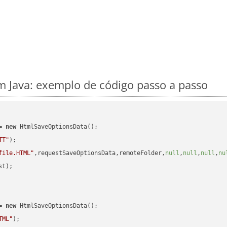
 Java: exemplo de código passo a passo
= 
new
 HtmlSaveOptionsData();

TT"
);

file.HTML"
,requestSaveOptionsData,remoteFolder,
null
,
null
,
null
,
nu
t);

= 
new
 HtmlSaveOptionsData();

TML"
);
