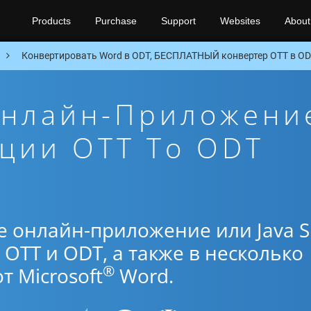
Products
Purchase
Support
Websites
About
Конвертировать Word в ODT, БЕСПЛАТНЫЙ конвертер OTT в OD
Онлайн-Приложени
ции OTT To ODT
е онлайн-приложение или Java 
OTT и ODT, а также в несколько
®
 Microsoft
Word.