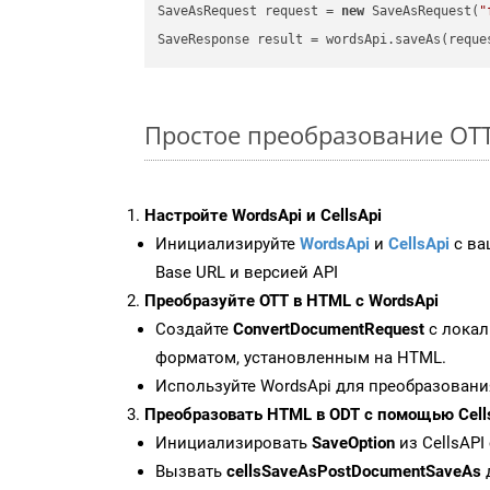
SaveAsRequest request = 
new
 SaveAsRequest(
"
Простое преобразование OTT F
Настройте WordsApi и CellsApi
Инициализируйте
WordsApi
и
CellsApi
с ваш
Base URL и версией API
Преобразуйте OTT в HTML с WordsApi
Создайте
ConvertDocumentRequest
с локал
форматом, установленным на HTML.
Используйте WordsApi для преобразовани
Преобразовать HTML в ODT с помощью Cell
Инициализировать
SaveOption
из CellsAPI
Вызвать
cellsSaveAsPostDocumentSaveAs