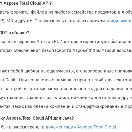
Aspose.Total Cloud API?
овать форматы файлов из любого семейства продуктов в любое
MP), MD и другие. Ознакомьтесь с полным списком
поддержив
ODT в облаке?
блачные серверы Amazon EC2, которые гарантируют безопасно
одах обеспечения безопасности Aspose](https://about.aspose.c
ляют собой шаблонные документы, сгенерированные приложе
t Oasis. Они создаются с помощью приложений для текстовы
жать настройки, которые можно использовать для создания н
у страницы, границы, заголовки, нижние колонтитулы и друг
нтах, таких как бланки компании и стандартизированные фо
у Aspose.Total Cloud API для Java?
 быть рассмотрены в
документации Aspose.Total Cloud
.