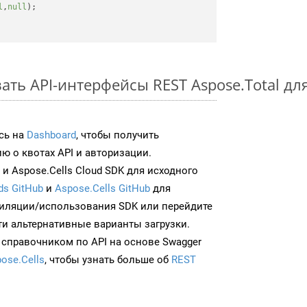
l
,
null
);

ть API-интерфейсы REST Aspose.Total дл
сь на
Dashboard
, чтобы получить
 о квотах API и авторизации.
и Aspose.Cells Cloud SDK для исходного
ds GitHub
и
Aspose.Cells GitHub
для
иляции/использования SDK или перейдите
ти альтернативные варианты загрузки.
 справочником по API на основе Swagger
ose.Cells
, чтобы узнать больше об
REST