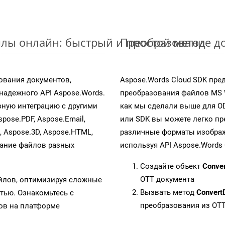
лы онлайн: быстрый и простой метод
Преобразование до
ования документов,
Aspose.Words Cloud SDK пре
адежного API Aspose.Words.
преобразования файлов MS 
ную интеграцию с другими
как мы сделали выше для O
spose.PDF, Aspose.Email,
или SDK вы можете легко п
s, Aspose.3D, Aspose.HTML,
различные форматы изображен
вание файлов разных
используя API Aspose.Words 
Создайте объект
Conve
OTT документа
айлов, оптимизируя сложные
Вызвать метод
Convert
тью. Ознакомьтесь с
преобразования из OT
в на платформе