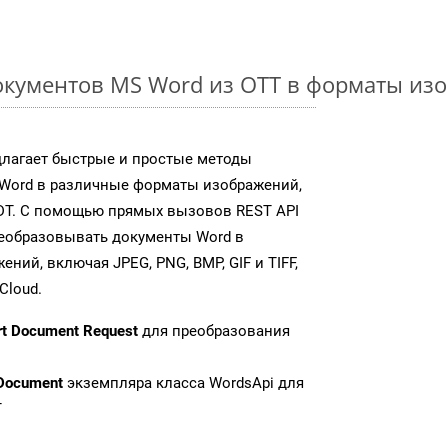
кументов MS Word из OTT в форматы из
длагает быстрые и простые методы
Word в различные форматы изображений,
DT. С помощью прямых вызовов REST API
реобразовывать документы Word в
ий, включая JPEG, PNG, BMP, GIF и TIFF,
Cloud.
rt Document Request
для преобразования
Document
экземпляра класса WordsApi для
T