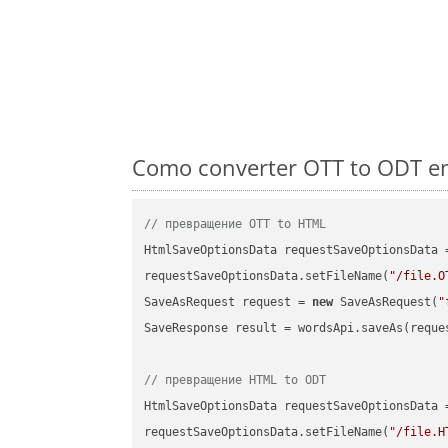
Como converter OTT to ODT em
// превращение OTT to HTML
HtmlSaveOptionsData requestSaveOptionsData 
requestSaveOptionsData.setFileName(
"/file.O
SaveAsRequest request = 
new
 SaveAsRequest(
"
SaveResponse result = wordsApi.saveAs(reques
// превращение HTML to ODT
HtmlSaveOptionsData requestSaveOptionsData 
requestSaveOptionsData.setFileName(
"/file.H