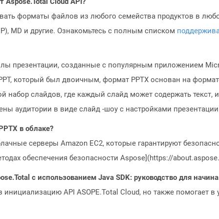
Aspose.Total Cloud API?
овать форматы файлов из любого семейства продуктов в любое
MP), MD и другие. Ознакомьтесь с полным списком
поддержив
лы презентации, созданные с популярным приложением Micro
T, который был двоичным, формат PPTX основан на формате Fil
й набор слайдов, где каждый слайд может содержать текст,
ены аудитории в виде слайд -шоу с настройками презентации
 PPTX в облаке?
блачные серверы Amazon EC2, которые гарантируют безопасно
одах обеспечения безопасности Aspose](https://about.aspose.c
ose.Total с использованием Java SDK: руководство для начи
з инициализацию API ASOPE.Total Cloud, но также помогает в