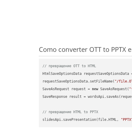
Como converter OTT to PPTX e
// превращение OTT to HTML
HtmlSaveOptionsData requestSaveOptionsData 
requestSaveOptionsData.setFileName(
"/file.O
SaveAsRequest request = 
new
 SaveAsRequest(
"
SaveResponse result = wordsApi.saveAs(reques
// превращение HTML to PPTX
slidesApi.savePresentation(file.HTML, 
"PPTX