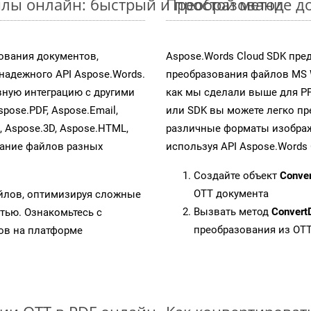
лы онлайн: быстрый и простой метод
Преобразование до
ования документов,
Aspose.Words Cloud SDK пре
адежного API Aspose.Words.
преобразования файлов MS 
ную интеграцию с другими
как мы сделали выше для P
spose.PDF, Aspose.Email,
или SDK вы можете легко п
s, Aspose.3D, Aspose.HTML,
различные форматы изображен
вание файлов разных
используя API Aspose.Words 
Создайте объект
Conve
OTT документа
айлов, оптимизируя сложные
Вызвать метод
Convert
тью. Ознакомьтесь с
преобразования из OT
в на платформе