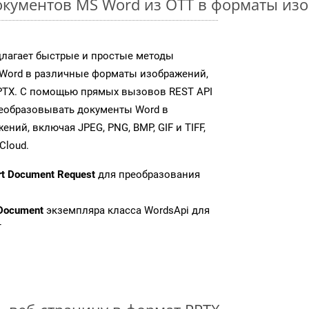
кументов MS Word из OTT в форматы из
длагает быстрые и простые методы
Word в различные форматы изображений,
PTX. С помощью прямых вызовов REST API
реобразовывать документы Word в
ий, включая JPEG, PNG, BMP, GIF и TIFF,
Cloud.
rt Document Request
для преобразования
Document
экземпляра класса WordsApi для
T