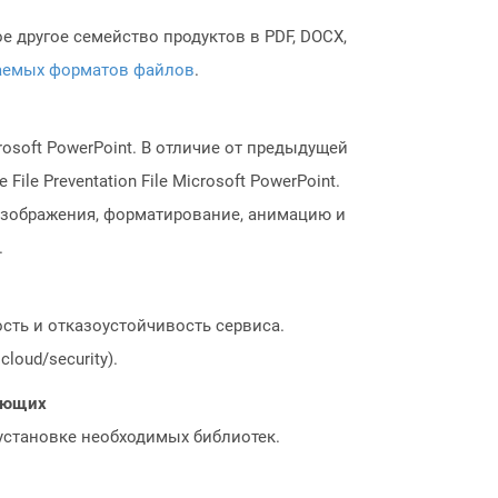
 другое семейство продуктов в PDF, DOCX,
аемых форматов файлов
.
soft PowerPoint. В отличие от предыдущей
e Preventation File Microsoft PowerPoint.
 изображения, форматирование, анимацию и
.
сть и отказоустойчивость сервиса.
loud/security).
нающих
 установке необходимых библиотек.