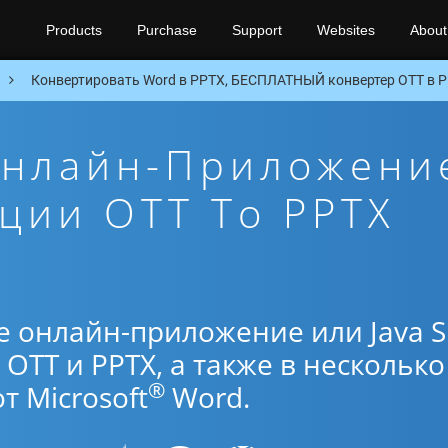
Products
Purchase
Support
Websites
About
Конвертировать Word в PPTX, БЕСПЛАТНЫЙ конвертер OTT в P
Онлайн-Приложени
ции OTT To PPTX
е онлайн-приложение или Java 
OTT и PPTX, а также в несколько
®
 Microsoft
Word.