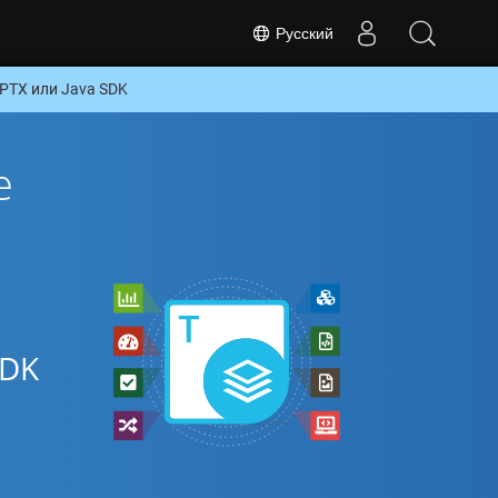
Русский
PTX или Java SDK
е
SDK