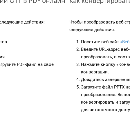
ии OTT в PDF онлайн
Как конвертироват
следующие действия:
Чтобы преобразовать веб-ст
следующие действия:
тва.
Посетите веб-сайт
«Веб
Введите URL-адрес веб
ия.
преобразовать, в соот
грузите PDF-файл на свое
Нажмите кнопку «Конве
конвертации.
Дождитесь завершения
Загрузите файл PPTX н
преобразования. Выпол
конвертировать и загр
для автономного досту