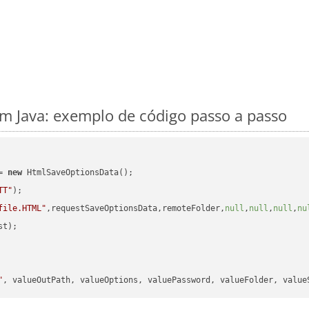
m Java: exemplo de código passo a passo
= 
new
 HtmlSaveOptionsData();

TT"
);

file.HTML"
,requestSaveOptionsData,remoteFolder,
null
,
null
,
null
,
nu
t);

"