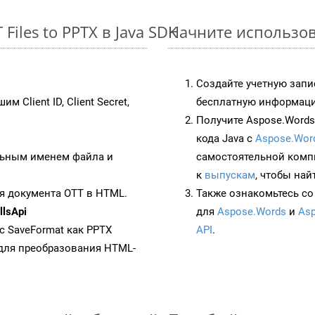
iles to PPTX в Java SDK
Начните использова
Создайте учетную запи
им Client ID, Client Secret,
бесплатную информацию
Получите Aspose.Words 
кода Java с
Aspose.Wor
ьным именем файла и
самостоятельной комп
к
выпускам
, чтобы най
я документа OTT в HTML.
Также ознакомьтесь со
lsApi
для
Aspose.Words
и
Asp
 с SaveFormat как PPTX
API
.
для преобразования HTML-