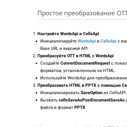
Простое преобразование OTT F
Настройте WordsApi и CellsApi
Инициализируйте
WordsApi
и
CellsApi
с ваш
Base URL и версией API
Преобразуйте OTT в HTML с WordsApi
Создайте
ConvertDocumentRequest
с локал
форматом, установленным на HTML.
Используйте WordsApi для преобразовани
Преобразовать HTML в PPTX с помощью Cel
Инициализировать
SaveOption
из CellsAPI
Вызвать
cellsSaveAsPostDocumentSaveAs
файла в формат
PPTX