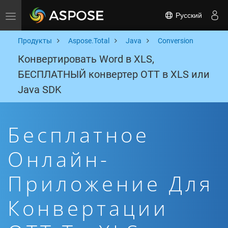
Русский
Toggle navigation
Продукты
Aspose.Total
Java
Conversion
Конвертировать Word в XLS,
БЕСПЛАТНЫЙ конвертер OTT в XLS или
Java SDK
Бесплатное
Онлайн-
Приложение Для
Конвертации