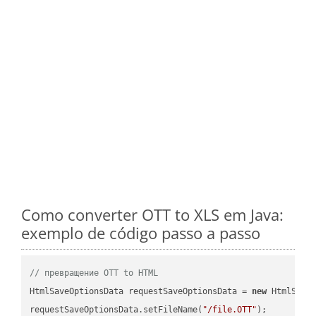
Como converter OTT to XLS em Java:
exemplo de código passo a passo
// превращение OTT to HTML
HtmlSaveOptionsData requestSaveOptionsData = 
new
 HtmlSaveO
requestSaveOptionsData.setFileName(
"/file.OTT"
);
