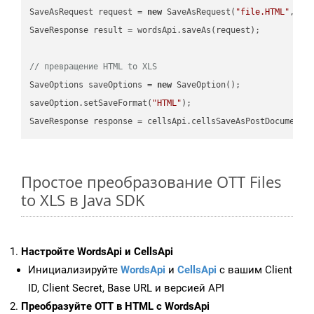
SaveAsRequest request = 
new
 SaveAsRequest(
"file.HTML"
,req
SaveResponse result = wordsApi.saveAs(request);

// превращение HTML to XLS
SaveOptions saveOptions = 
new
 SaveOption();

saveOption.setSaveFormat(
"HTML"
);

SaveResponse response = cellsApi.cellsSaveAsPostDocumentS
Простое преобразование OTT Files
to XLS в Java SDK
Настройте WordsApi и CellsApi
Инициализируйте
WordsApi
и
CellsApi
с вашим Client
ID, Client Secret, Base URL и версией API
Преобразуйте OTT в HTML с WordsApi