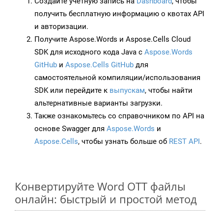
Создайте учетную запись на
Dashboard
, чтобы
получить бесплатную информацию о квотах API
и авторизации.
Получите Aspose.Words и Aspose.Cells Cloud
SDK для исходного кода Java с
Aspose.Words
GitHub
и
Aspose.Cells GitHub
для
самостоятельной компиляции/использования
SDK или перейдите к
выпускам
, чтобы найти
альтернативные варианты загрузки.
Также ознакомьтесь со справочником по API на
основе Swagger для
Aspose.Words
и
Aspose.Cells
, чтобы узнать больше об
REST API
.
Конвертируйте Word OTT файлы
онлайн: быстрый и простой метод