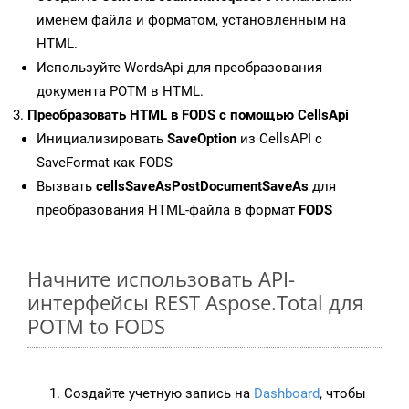
именем файла и форматом, установленным на
HTML.
Используйте WordsApi для преобразования
документа POTM в HTML.
Преобразовать HTML в FODS с помощью CellsApi
Инициализировать
SaveOption
из CellsAPI с
SaveFormat как FODS
Вызвать
cellsSaveAsPostDocumentSaveAs
для
преобразования HTML-файла в формат
FODS
Начните использовать API-
интерфейсы REST Aspose.Total для
POTM to FODS
Создайте учетную запись на
Dashboard
, чтобы