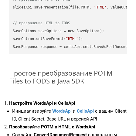
slidesApi.savePresentation(file.POTM, 
"HTML"
, valueOutPath
// превращение HTML to FODS
SaveOptions saveOptions = 
new
 SaveOption();

saveOption.setSaveFormat(
"HTML"
);

SaveResponse response = cellsApi.cellsSaveAsPostDocumentS
Простое преобразование POTM
Files to FODS в Java SDK
Настройте WordsApi и CellsApi
Инициализируйте
WordsApi
и
CellsApi
с вашим Client
ID, Client Secret, Base URL и версией API
Преобразуйте POTM в HTML с WordsApi
Создайте
ConvertDocumentRequest
с локальным