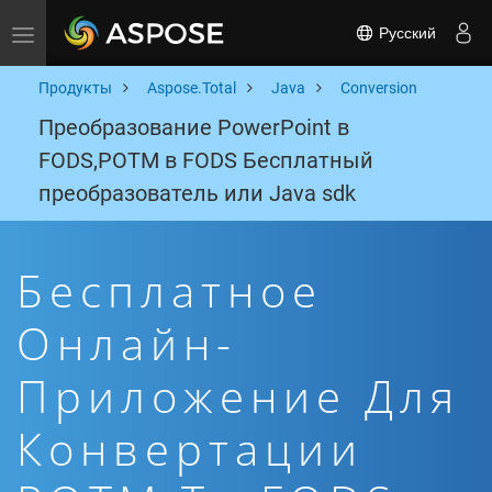
Русский
Toggle navigation
Продукты
Aspose.Total
Java
Conversion
Преобразование PowerPoint в
FODS,POTM в FODS Бесплатный
преобразователь или Java sdk
Бесплатное
Онлайн-
Приложение Для
Конвертации