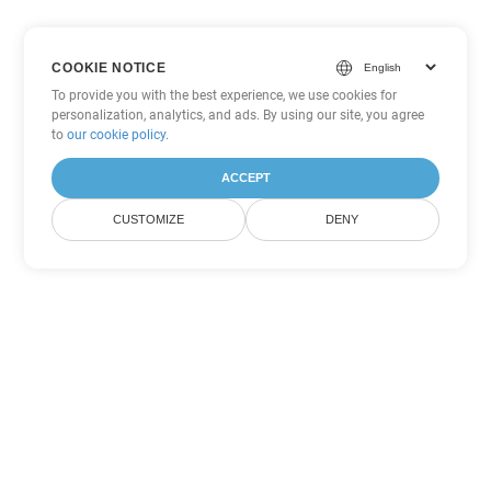
COOKIE NOTICE
To provide you with the best experience, we use cookies for
personalization, analytics, and ads. By using our site, you agree
to
our cookie policy
.
ACCEPT
CUSTOMIZE
DENY
Другие варианты
конвертации PowerPoint
Конвертировать PPT в DOC
DOC:
Microsoft Word Binary Format