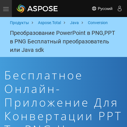
Русский
Toggle navigation
Продукты
Aspose.Total
Java
Conversion
Преобразование PowerPoint в PNG,PPT
в PNG Бесплатный преобразователь
или Java sdk
Бесплатное
Онлайн-
Приложение Для
Конвертации PPT