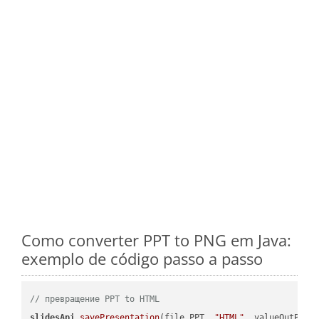
Como converter PPT to PNG em Java:
exemplo de código passo a passo
// превращение PPT to HTML
slidesApi
.savePresentation
(file.PPT, 
"HTML"
, valueOutPath,