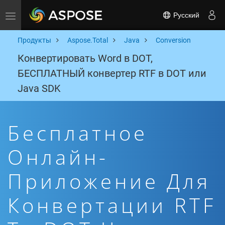
Русский
Toggle navigation
Продукты
Aspose.Total
Java
Conversion
Конвертировать Word в DOT,
БЕСПЛАТНЫЙ конвертер RTF в DOT или
Java SDK
Бесплатное
Онлайн-
Приложение Для
Конвертации RTF