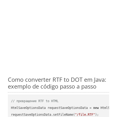
Como converter RTF to DOT em Java:
exemplo de código passo a passo
// превращение RTF to HTML
HtmlSaveOptionsData requestSaveOptionsData = 
new
 HtmlSaveO
requestSaveOptionsData.setFileName(
"/file.RTF"
);
