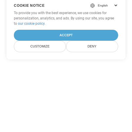
COOKIE NOTICE
To provide you with the best experience, we use cookies for
personalization, analytics, and ads. By using our site, you agree
to
our cookie policy
.
ACCEPT
CUSTOMIZE
DENY
Другие варианты
конвертации Word
Конвертировать RTF в DOC
DOC:
Microsoft Word Binary Format
Конвертировать RTF в DOT
DOT:
Microsoft Word Template Files