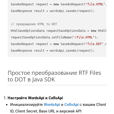
SaveAsRequest request = 
new
 SaveAsRequest(
"file.HTML"
,req
SaveResponse result = wordsApi.saveAs(request);

// превращение HTML to DOT
HtmlSaveOptionsData requestSaveOptionsData = 
new
 HtmlSaveO
requestSaveOptionsData.setFileName(
"/file.HTML"
);

SaveAsRequest request = 
new
 SaveAsRequest(
"file.DOT"
,requ
Простое преобразование RTF Files
to DOT в Java SDK
Настройте WordsApi и CellsApi
Инициализируйте
WordsApi
и
CellsApi
с вашим Client
ID, Client Secret, Base URL и версией API