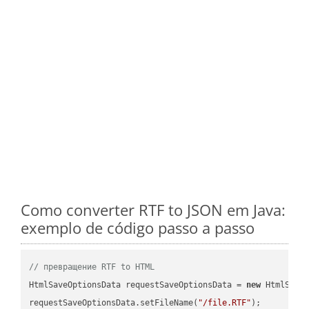
Como converter RTF to JSON em Java:
exemplo de código passo a passo
// превращение RTF to HTML
HtmlSaveOptionsData requestSaveOptionsData = 
new
 HtmlSaveO
requestSaveOptionsData.setFileName(
"/file.RTF"
);
