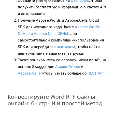
Создайте учетную запись на
Dashboard
, чтобы
получить бесплатную информацию о квотах API
и авторизации.
Получите Aspose.Words и Aspose.Cells Cloud
SDK для исходного кода Java с
Aspose.Words
GitHub
и
Aspose.Cells GitHub
для
самостоятельной компиляции/использования
SDK или перейдите к
выпускам
, чтобы найти
альтернативные варианты загрузки.
Также ознакомьтесь со справочником по API на
основе Swagger для
Aspose.Words
и
Aspose.Cells
, чтобы узнать больше об
REST API
.
Конвертируйте Word RTF файлы
онлайн: быстрый и простой метод