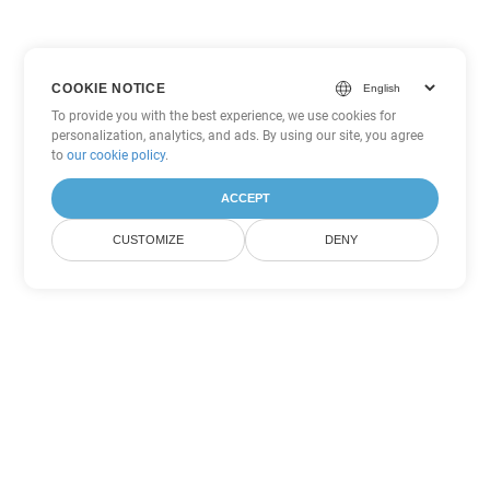
COOKIE NOTICE
To provide you with the best experience, we use cookies for
personalization, analytics, and ads. By using our site, you agree
to
our cookie policy
.
ACCEPT
CUSTOMIZE
DENY
Другие варианты
конвертации Word
Конвертировать RTF в DOC
DOC:
Microsoft Word Binary Format