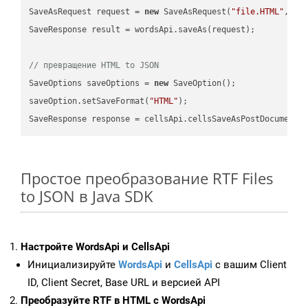
SaveAsRequest request = 
new
 SaveAsRequest(
"file.HTML"
,req
SaveResponse result = wordsApi.saveAs(request);

// превращение HTML to JSON
SaveOptions saveOptions = 
new
 SaveOption();

saveOption.setSaveFormat(
"HTML"
);

SaveResponse response = cellsApi.cellsSaveAsPostDocumentS
Простое преобразование RTF Files
to JSON в Java SDK
Настройте WordsApi и CellsApi
Инициализируйте
WordsApi
и
CellsApi
с вашим Client
ID, Client Secret, Base URL и версией API
Преобразуйте RTF в HTML с WordsApi