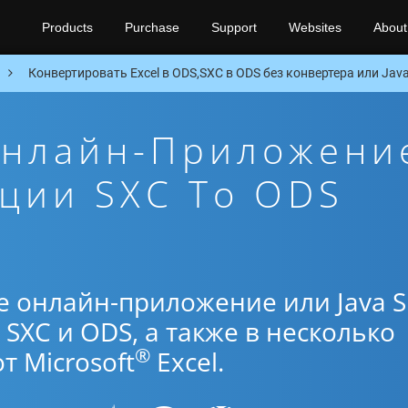
Products
Purchase
Support
Websites
About
Конвертировать Excel в ODS,SXC в ODS без конвертера или Java
Онлайн-Приложени
ции SXC To ODS
е онлайн-приложение или Java 
SXC и ODS, а также в несколько
®
 Microsoft
Excel.