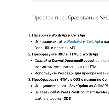
Простое преобразование SXC F
Настройте WordsApi и CellsApi
Инициализируйте
WordsApi
и
CellsApi
с ваш
Base URL и версией API
Преобразуйте SXC в HTML с WordsApi
Создайте
ConvertDocumentRequest
с локал
форматом, установленным на HTML.
Используйте WordsApi для преобразовани
Преобразовать HTML в ODS с помощью Cell
Инициализировать
SaveOption
из CellsAPI
Вызвать
cellsSaveAsPostDocumentSaveAs
файла в формат
ODS