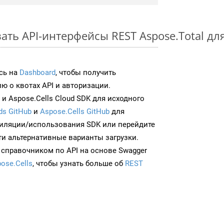
ть API-интерфейсы REST Aspose.Total дл
сь на
Dashboard
, чтобы получить
 о квотах API и авторизации.
и Aspose.Cells Cloud SDK для исходного
ds GitHub
и
Aspose.Cells GitHub
для
иляции/использования SDK или перейдите
ти альтернативные варианты загрузки.
 справочником по API на основе Swagger
ose.Cells
, чтобы узнать больше об
REST