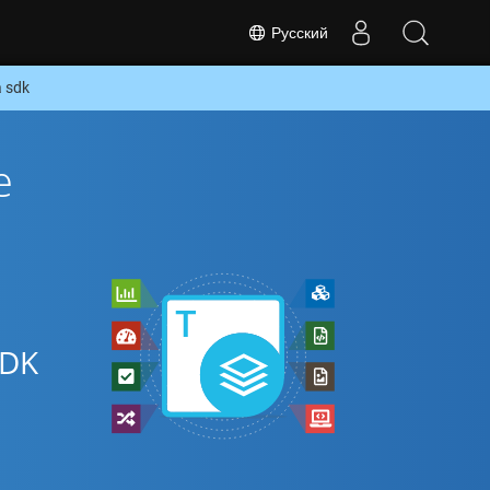
Русский
 sdk
е
SDK