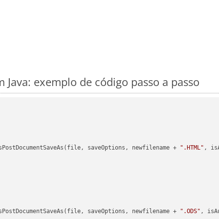
 Java: exemplo de código passo a passo
sPostDocumentSaveAs(file, saveOptions, newfilename + 
".HTML"
, is
sPostDocumentSaveAs(file, saveOptions, newfilename + 
".ODS"
, isA