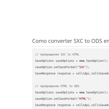
Como converter SXC to ODS em
// превращение SXC to HTML
SaveOptions saveOptions = 
new
 SaveOption();

saveOption.setSaveFormat(
"SXC"
);

SaveResponse response = cellsApi.cellsSaveA
// превращение HTML to ODS
SaveOptions saveOptions = 
new
 SaveOption();

saveOption.setSaveFormat(
"HTML"
);

SaveResponse response = cellsApi.cellsSaveA