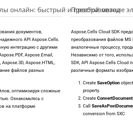
йлы онлайн: быстрый и простой метод
Преобразование эл
ования документов,
Aspose.Cells Cloud SDK пре
адежного API Aspose.Cells.
преобразования файлов MS 
ную интеграцию с другими
аналогичные процессу, про
Aspose.PDF, Aspose.Email,
Независимо от того, исполь
s, Aspose.3D, Aspose.HTML,
SDK, API Aspose.Cells Cloud
вание файлов разных
различные форматы изображен
Create
SaveOption
object
property.
айлов, оптимизируя сложные
Create
ConvertDocument
тью. Ознакомьтесь с
Call
SaveAsPostDocume
в на платформе
conversion from SXC