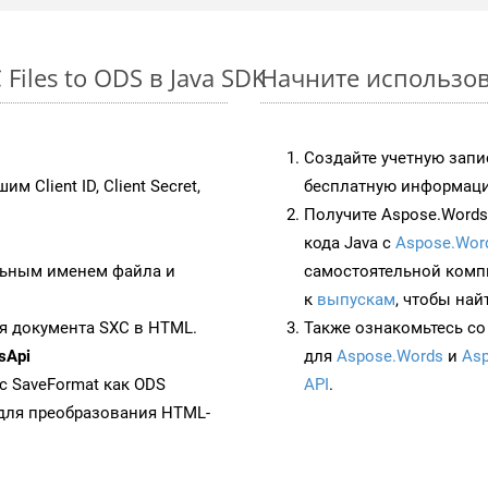
iles to ODS в Java SDK
Начните использова
Создайте учетную запи
им Client ID, Client Secret,
бесплатную информацию
Получите Aspose.Words 
кода Java с
Aspose.Wor
ьным именем файла и
самостоятельной комп
к
выпускам
, чтобы най
я документа SXC в HTML.
Также ознакомьтесь со
sApi
для
Aspose.Words
и
Asp
 с SaveFormat как ODS
API
.
для преобразования HTML-