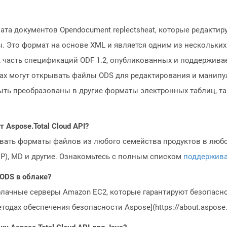
мата документов Opendocument replectsheat, которые редакти
ы. Это формат на основе XML и является одним из нескольки
к часть спецификаций ODF 1.2, опубликованных и поддержива
х могут открывать файлы ODS для редактирования и манипуляц
быть преобразованы в другие форматы электронных таблиц, та
Aspose.Total Cloud API?
овать форматы файлов из любого семейства продуктов в любое
MP), MD и другие. Ознакомьтесь с полным списком
поддержив
 ODS в облаке?
блачные серверы Amazon EC2, которые гарантируют безопасно
одах обеспечения безопасности Aspose](https://about.aspose.c