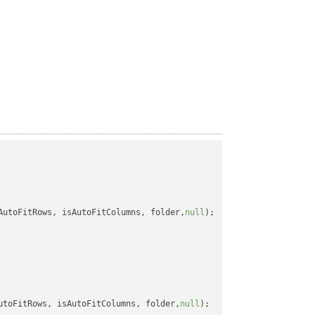
AutoFitRows, isAutoFitColumns, folder,
null
);

utoFitRows, isAutoFitColumns, folder,
null