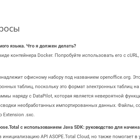
просы
мого языка. Что я должен делать?
 виде контейнера Docker. Попробуйте использовать его с cURL
надлежит офисному набору под названием openoffice.org. Это
ронных таблиц, поскольку это формат электронных таблиц н
ммы наряду с DataPilot, которая является невероятной функц
 сводки необработанных импортированных данных. Файлы, с
Extension .sxc.
ose.Total с использованием Java SDK: руководство для начи
з инициализацию API ASOPE.Total Cloud, но также помогает в