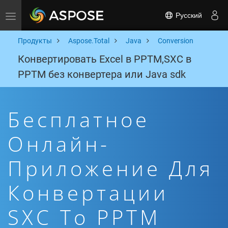
Русский
Toggle navigation
Продукты
Aspose.Total
Java
Conversion
Конвертировать Excel в PPTM,SXC в
PPTM без конвертера или Java sdk
Бесплатное
Онлайн-
Приложение Для
Конвертации
SXC To PPTM