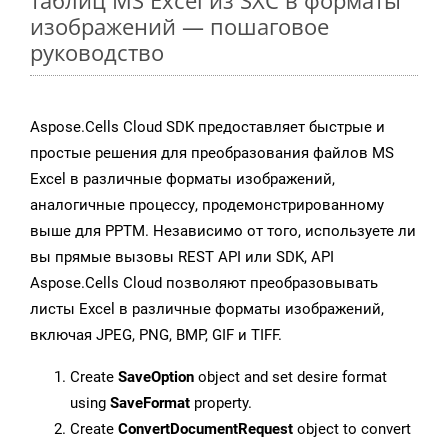
таблиц MS Excel из SXC в форматы
изображений — пошаговое
руководство
Aspose.Cells Cloud SDK предоставляет быстрые и
простые решения для преобразования файлов MS
Excel в различные форматы изображений,
аналогичные процессу, продемонстрированному
выше для PPTM. Независимо от того, используете ли
вы прямые вызовы REST API или SDK, API
Aspose.Cells Cloud позволяют преобразовывать
листы Excel в различные форматы изображений,
включая JPEG, PNG, BMP, GIF и TIFF.
Create
SaveOption
object and set desire format
using
SaveFormat
property.
Create
ConvertDocumentRequest
object to convert