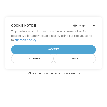
COOKIE NOTICE
To provide you with the best experience, we use cookies for
personalization, analytics, and ads. By using our site, you agree
to
our cookie policy
.
ACCEPT
CUSTOMIZE
DENY
Другие варианты
конвертации Excel
Конвертировать SXC в DOC
DOC:
Microsoft Word Binary Format