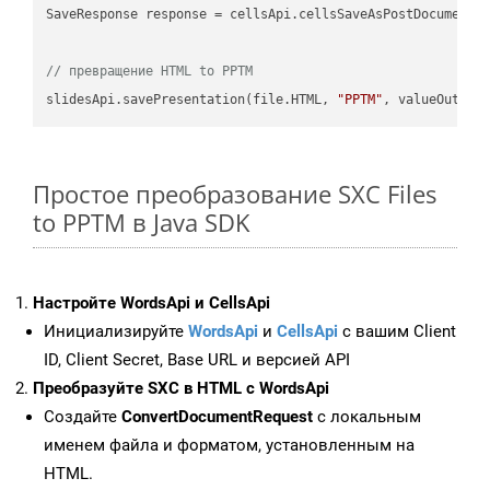
SaveResponse response = cellsApi.cellsSaveAsPostDocumentS
// превращение HTML to PPTM
slidesApi.savePresentation(file.HTML, 
"PPTM"
Простое преобразование SXC Files
to PPTM в Java SDK
Настройте WordsApi и CellsApi
Инициализируйте
WordsApi
и
CellsApi
с вашим Client
ID, Client Secret, Base URL и версией API
Преобразуйте SXC в HTML с WordsApi
Создайте
ConvertDocumentRequest
с локальным
именем файла и форматом, установленным на
HTML.