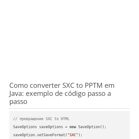
Como converter SXC to PPTM em
Java: exemplo de código passo a
passo
// превращение SXC to HTML
SaveOptions saveOptions = 
new
 SaveOption();

saveOption.setSaveFormat(
"SXC"
);
