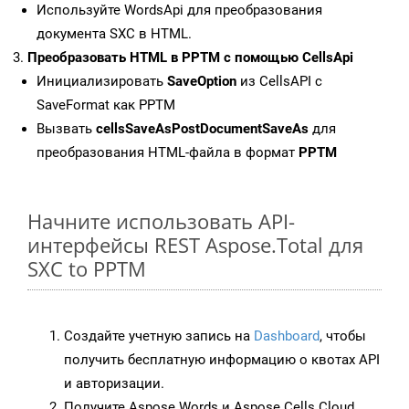
Используйте WordsApi для преобразования
документа SXC в HTML.
Преобразовать HTML в PPTM с помощью CellsApi
Инициализировать
SaveOption
из CellsAPI с
SaveFormat как PPTM
Вызвать
cellsSaveAsPostDocumentSaveAs
для
преобразования HTML-файла в формат
PPTM
Начните использовать API-
интерфейсы REST Aspose.Total для
SXC to PPTM
Создайте учетную запись на
Dashboard
, чтобы
получить бесплатную информацию о квотах API
и авторизации.
Получите Aspose.Words и Aspose.Cells Cloud