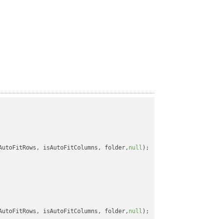
AutoFitRows, isAutoFitColumns, folder,
null
);

AutoFitRows, isAutoFitColumns, folder,
null