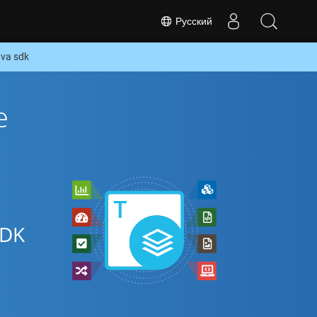
Русский
va sdk
е
SDK