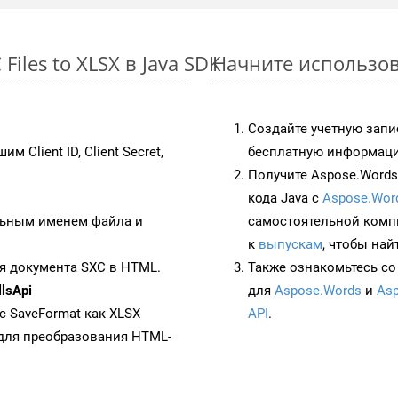
iles to XLSX в Java SDK
Начните использова
Создайте учетную запи
им Client ID, Client Secret,
бесплатную информацию
Получите Aspose.Words 
кода Java с
Aspose.Wor
ьным именем файла и
самостоятельной комп
к
выпускам
, чтобы най
я документа SXC в HTML.
Также ознакомьтесь со
lsApi
для
Aspose.Words
и
Asp
 с SaveFormat как XLSX
API
.
для преобразования HTML-