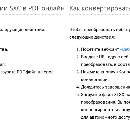
ии SXC в PDF онлайн
Как конвертироват
следующие действия:
Чтобы преобразовать веб-ст
следующие действия:
тва.
Посетите веб-сайт
«Веб
Введите URL-адрес веб
ия.
преобразовать, в соот
грузите PDF-файл на свое
Нажмите кнопку «Конве
конвертации.
Дождитесь завершения
Загрузите файл XLSX н
преобразования. Выпол
конвертировать и загр
для автономного досту