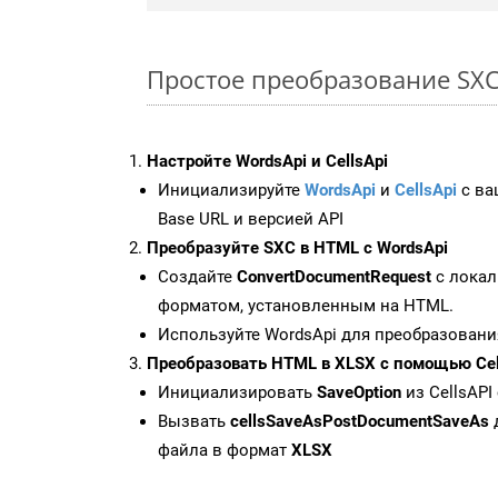
Простое преобразование SXC F
Настройте WordsApi и CellsApi
Инициализируйте
WordsApi
и
CellsApi
с ваш
Base URL и версией API
Преобразуйте SXC в HTML с WordsApi
Создайте
ConvertDocumentRequest
с локал
форматом, установленным на HTML.
Используйте WordsApi для преобразовани
Преобразовать HTML в XLSX с помощью Cel
Инициализировать
SaveOption
из CellsAPI
Вызвать
cellsSaveAsPostDocumentSaveAs
файла в формат
XLSX