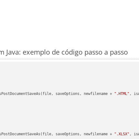
 Java: exemplo de código passo a passo
sPostDocumentSaveAs(file, saveOptions, newfilename + 
".HTML"
, is
sPostDocumentSaveAs(file, saveOptions, newfilename + 
".XLSX"
, is