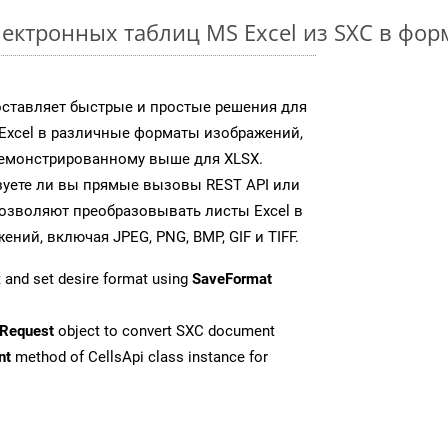
ектронных таблиц MS Excel из SXC в фо
доставляет быстрые и простые решения для
Excel в различные форматы изображений,
демонстрированному выше для XLSX.
зуете ли вы прямые вызовы REST API или
 позволяют преобразовывать листы Excel в
ий, включая JPEG, PNG, BMP, GIF и TIFF.
 and set desire format using
SaveFormat
Request
object to convert SXC document
nt
method of CellsApi class instance for