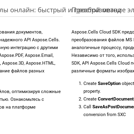
йлы онлайн: быстрый и простой метод
Преобразование эл
ования документов,
Aspose.Cells Cloud SDK пре
адежного API Aspose.Cells.
преобразования файлов MS 
ную интеграцию с другими
аналогичные процессу, про
Aspose.PDF, Aspose.Email,
Независимо от того, исполь
s, Aspose.3D, Aspose.HTML,
SDK, API Aspose.Cells Cloud
вание файлов разных
различные форматы изображен
Create
SaveOption
object
property.
айлов, оптимизируя сложные
Create
ConvertDocument
тью. Ознакомьтесь с
Call
SaveAsPostDocume
в на платформе
conversion from SXC