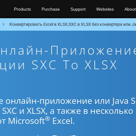
Products
Purchase
Support
Websites
About
Конвертировать Excel в XLSX,SXC в XLSX без конвертера или Ja
Онлайн-Приложени
ции SXC To XLSX
е онлайн-приложение или Java 
SXC и XLSX, а также в несколько
®
 Microsoft
Excel.