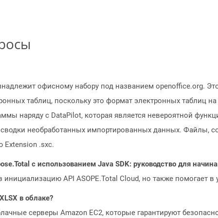
просы
надлежит офисному набору под названием openoffice.org. Это
ронных таблиц, поскольку это формат электронных таблиц н
ммы наряду с DataPilot, которая является невероятной функц
 сводки необработанных импортированных данных. Файлы, с
Extension .sxc.
ose.Total с использованием Java SDK: руководство для начи
з инициализацию API ASOPE.Total Cloud, но также помогает в
 XLSX в облаке?
блачные серверы Amazon EC2, которые гарантируют безопасно