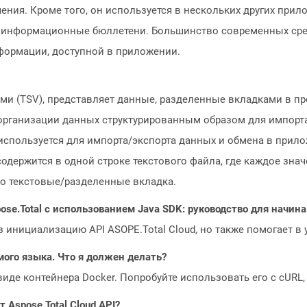
ния. Кроме того, он используется в нескольких других прило
 информационные бюллетени. Большинство современных сред
формации, доступной в приложении.
ми (TSV), представляет данные, разделенные вкладками в пр
 организации данных структурированным образом для импорт
спользуется для импорта/экспорта данных и обмена в прило
содержится в одной строке текстового файла, где каждое зн
то текстовые/разделенные вкладка.
ose.Total с использованием Java SDK: руководство для начи
з инициализацию API ASOPE.Total Cloud, но также помогает в
мого языка. Что я должен делать?
 виде контейнера Docker. Попробуйте использовать его с cURL
Aspose.Total Cloud API?