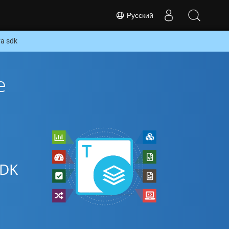
Русский
a sdk
е
SDK