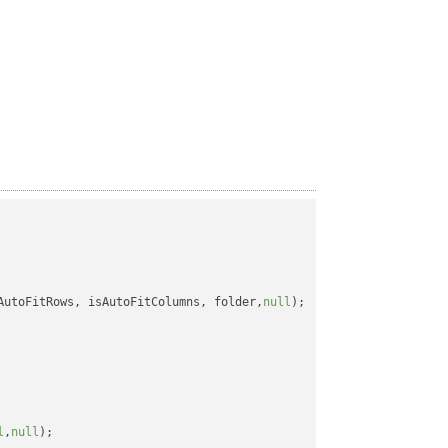
AutoFitRows, isAutoFitColumns, folder,
null
);

l
,
null
);
