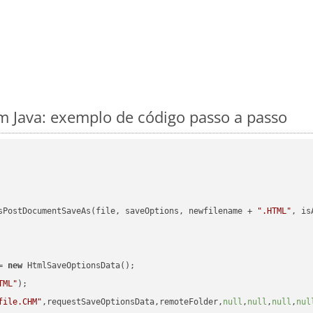
 Java: exemplo de código passo a passo
sPostDocumentSaveAs(file, saveOptions, newfilename + 
".HTML"
, is
= 
new
 HtmlSaveOptionsData();

TML"
);

file.CHM"
,requestSaveOptionsData,remoteFolder,
null
,
null
,
null
,
nul