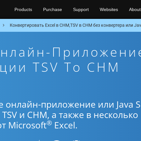
Products
Purchase
Support
Websites
About
Конвертировать Excel в CHM,TSV в CHM без конвертера или Jav
Онлайн-Приложени
ции TSV To CHM
е онлайн-приложение или Java 
TSV и CHM, а также в несколько
®
 Microsoft
Excel.