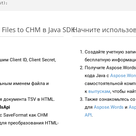
iles to CHM в Java SDK
Начните использова
Создайте учетную запи
им Client ID, Client Secret,
бесплатную информацию
Получите Aspose.Words 
кода Java с
Aspose.Wor
ьным именем файла и
самостоятельной комп
к
выпускам
, чтобы най
я документа TSV в HTML.
Также ознакомьтесь со
lsApi
для
Aspose.Words
и
Asp
 с SaveFormat как CHM
API
.
для преобразования HTML-