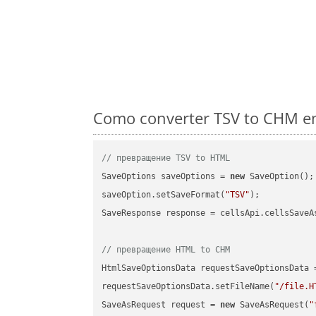
Como converter TSV to CHM em
// превращение TSV to HTML
SaveOptions saveOptions = 
new
 SaveOption();

saveOption.setSaveFormat(
"TSV"
);

SaveResponse response = cellsApi.cellsSaveA
// превращение HTML to CHM
HtmlSaveOptionsData requestSaveOptionsData 
requestSaveOptionsData.setFileName(
"/file.H
SaveAsRequest request = 
new
 SaveAsRequest(
"