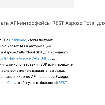
ть API-интерфейсы REST Aspose.Total дл
сь на
Dashboard
, чтобы получить
 о квотах API и авторизации.
и Aspose.Cells Cloud SDK для исходного
ds GitHub
и
Aspose.Cells GitHub
для
иляции/использования SDK или перейдите
ти альтернативные варианты загрузки.
 справочником по API на основе Swagger
ose.Cells
, чтобы узнать больше об
REST