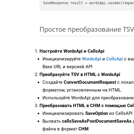
Простое преобразование TSV F
Настройте WordsApi и CellsApi
Инициализируйте
WordsApi
и
CellsApi
с ваш
Base URL и версией API
Преобразуйте TSV в HTML с WordsApi
Создайте
ConvertDocumentRequest
с локал
форматом, установленным на HTML.
Используйте WordsApi для преобразовани
Преобразовать HTML в CHM с помощью Cel
Инициализировать
SaveOption
из CellsAPI
Вызвать
cellsSaveAsPostDocumentSaveAs
файла в формат
CHM