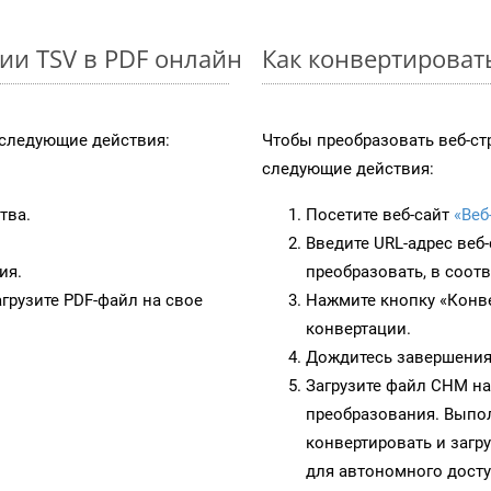
ии TSV в PDF онлайн
Как конвертироват
следующие действия:
Чтобы преобразовать веб-с
следующие действия:
тва.
Посетите веб-сайт
«Веб
Введите URL-адрес веб
ия.
преобразовать, в соот
грузите PDF-файл на свое
Нажмите кнопку «Конве
конвертации.
Дождитесь завершения
Загрузите файл CHM на
преобразования. Выпол
конвертировать и загр
для автономного досту