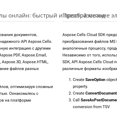
йлы онлайн: быстрый и простой метод
Преобразование эл
ования документов,
Aspose.Cells Cloud SDK пре
адежного API Aspose.Cells.
преобразования файлов MS 
ную интеграцию с другими
аналогичные процессу, про
Aspose.PDF, Aspose.Email,
Независимо от того, исполь
s, Aspose.3D, Aspose.HTML,
SDK, API Aspose.Cells Cloud
вание файлов разных
различные форматы изображен
Create
SaveOption
object
property.
айлов, оптимизируя сложные
Create
ConvertDocument
тью. Ознакомьтесь с
Call
SaveAsPostDocume
в на платформе
conversion from TSV