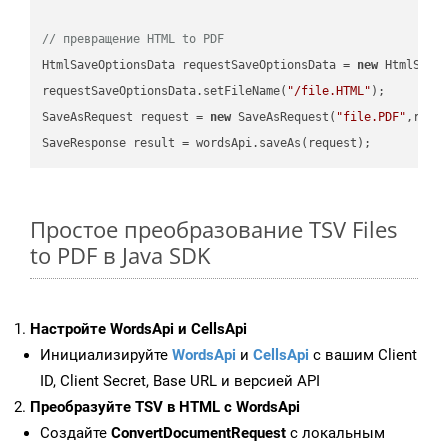
// превращение HTML to PDF
HtmlSaveOptionsData requestSaveOptionsData = 
new
 HtmlSaveO
requestSaveOptionsData.setFileName(
"/file.HTML"
);

SaveAsRequest request = 
new
 SaveAsRequest(
"file.PDF"
,requ
Простое преобразование TSV Files
to PDF в Java SDK
Настройте WordsApi и CellsApi
Инициализируйте
WordsApi
и
CellsApi
с вашим Client
ID, Client Secret, Base URL и версией API
Преобразуйте TSV в HTML с WordsApi
Создайте
ConvertDocumentRequest
с локальным