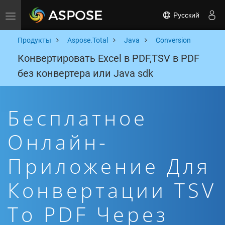
Русский
Toggle navigation
Продукты
Aspose.Total
Java
Conversion
Конвертировать Excel в PDF,TSV в PDF
без конвертера или Java sdk
Бесплатное
Онлайн-
Приложение Для
Конвертации TSV
To PDF Через