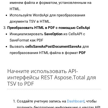
именем файла и форматом, установленным на
HTML.
Используйте WordsApi для преобразования
документа TSV в HTML.
Преобразовать HTML в PDF с помощью CellsApi
Инициализировать
SaveOption
из CellsAPI с
SaveFormat как PDF
Вызвать
cellsSaveAsPostDocumentSaveAs
для
преобразования HTML-файла в формат
PDF
Начните использовать API-
интерфейсы REST Aspose.Total для
TSV to PDF
Создайте учетную запись на
Dashboard
, чтобы
получить бесплатную информацию о квотах API