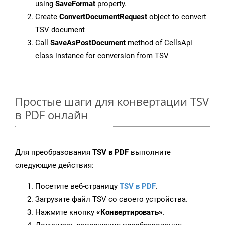
using
SaveFormat
property.
Create
ConvertDocumentRequest
object to convert
TSV document
Call
SaveAsPostDocument
method of CellsApi
class instance for conversion from TSV
Простые шаги для конвертации TSV
в PDF онлайн
Для преобразования
TSV в PDF
выполните
следующие действия:
Посетите веб-страницу
TSV в PDF
.
Загрузите файл TSV со своего устройства.
Нажмите кнопку
«Конвертировать»
.