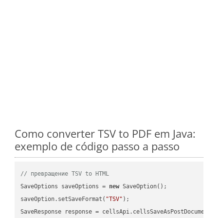
Como converter TSV to PDF em Java:
exemplo de código passo a passo
// превращение TSV to HTML
SaveOptions saveOptions = 
new
 SaveOption();

saveOption.setSaveFormat(
"TSV"
);

SaveResponse response = cellsApi.cellsSaveAsPostDocumentS