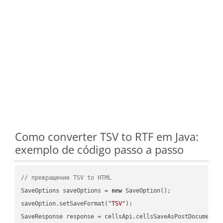
Como converter TSV to RTF em Java:
exemplo de código passo a passo
// превращение TSV to HTML
SaveOptions saveOptions = 
new
 SaveOption();

saveOption.setSaveFormat(
"TSV"
);

SaveResponse response = cellsApi.cellsSaveAsPostDocumentS