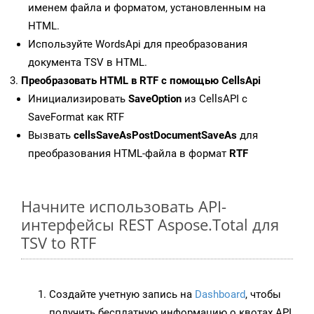
именем файла и форматом, установленным на
HTML.
Используйте WordsApi для преобразования
документа TSV в HTML.
Преобразовать HTML в RTF с помощью CellsApi
Инициализировать
SaveOption
из CellsAPI с
SaveFormat как RTF
Вызвать
cellsSaveAsPostDocumentSaveAs
для
преобразования HTML-файла в формат
RTF
Начните использовать API-
интерфейсы REST Aspose.Total для
TSV to RTF
Создайте учетную запись на
Dashboard
, чтобы
получить бесплатную информацию о квотах API