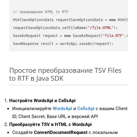
// превращение HTML to RTF
HtmlSaveOptionsData requestSaveOptionsData = 
new
 HtmlSaveO
requestSaveOptionsData.setFileName(
"/file.HTML"
);

SaveAsRequest request = 
new
 SaveAsRequest(
"file.RTF"
,requ
Простое преобразование TSV Files
to RTF в Java SDK
Настройте WordsApi и CellsApi
Инициализируйте
WordsApi
и
CellsApi
с вашим Client
ID, Client Secret, Base URL и версией API
Преобразуйте TSV в HTML с WordsApi
Создайте
ConvertDocumentRequest
с локальным