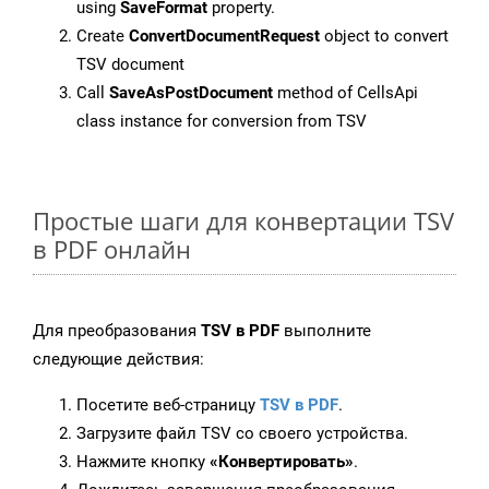
using
SaveFormat
property.
Create
ConvertDocumentRequest
object to convert
TSV document
Call
SaveAsPostDocument
method of CellsApi
class instance for conversion from TSV
Простые шаги для конвертации TSV
в PDF онлайн
Для преобразования
TSV в PDF
выполните
следующие действия:
Посетите веб-страницу
TSV в PDF
.
Загрузите файл TSV со своего устройства.
Нажмите кнопку
«Конвертировать»
.