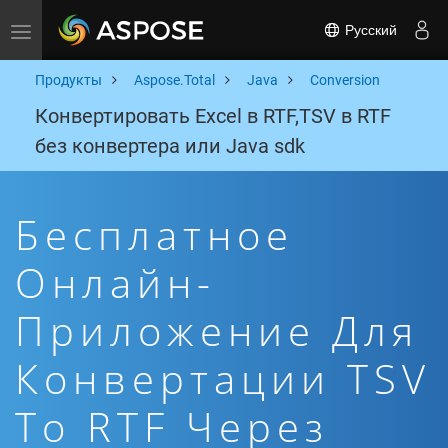
Русский
Toggle navigation
Продукты
Aspose.Total
Java
Conversion
Конвертировать Excel в RTF,TSV в RTF
без конвертера или Java sdk
Бесплатное
Онлайн-
Приложение Для
Конвертации TSV
To RTF Через