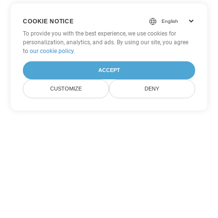
COOKIE NOTICE
To provide you with the best experience, we use cookies for
personalization, analytics, and ads. By using our site, you agree
to
our cookie policy
.
ACCEPT
CUSTOMIZE
DENY
Другие варианты
конвертации PDF
Конвертировать WEB в DOC
DOC:
Microsoft Word Binary Format
Конвертировать WEB в DOT