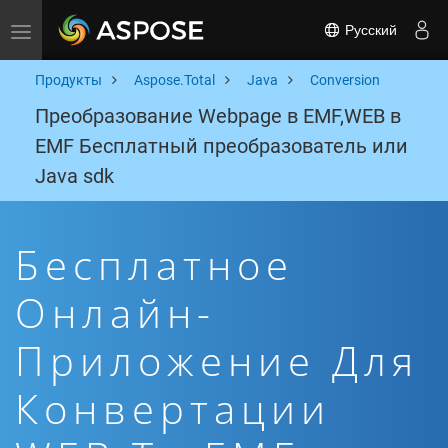
Русский
Toggle navigation
Продукты
Aspose.Total
Java
Conversion
Преобразование Webpage в EMF,WEB в
EMF Бесплатный преобразователь или
Java sdk
Бесплатное
Онлайн-
Приложение Для
Конвертации