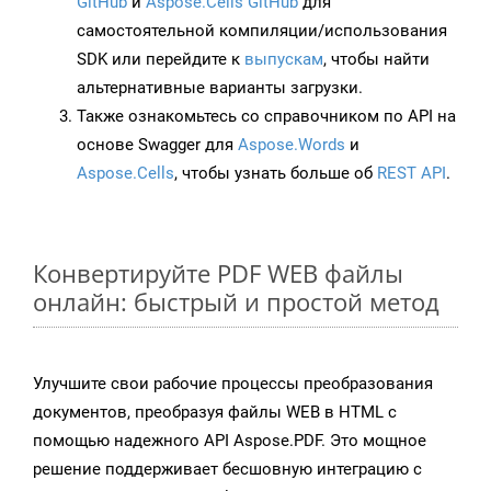
GitHub
и
Aspose.Cells GitHub
для
самостоятельной компиляции/использования
SDK или перейдите к
выпускам
, чтобы найти
альтернативные варианты загрузки.
Также ознакомьтесь со справочником по API на
основе Swagger для
Aspose.Words
и
Aspose.Cells
, чтобы узнать больше об
REST API
.
Конвертируйте PDF WEB файлы
онлайн: быстрый и простой метод
Улучшите свои рабочие процессы преобразования
документов, преобразуя файлы WEB в HTML с
помощью надежного API Aspose.PDF. Это мощное
решение поддерживает бесшовную интеграцию с