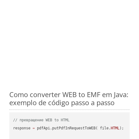
Como converter WEB to EMF em Java:
exemplo de código passo a passo
// превращение WEB to HTML
response 
=
 pdfApi.putPdfInRequestToWEB( file.
HTML
);
