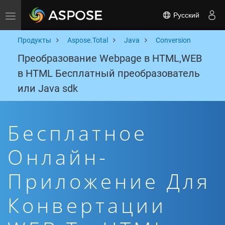
Русский
Toggle navigation
Продукты
Aspose.Total
Java
Conversion
Преобразование Webpage в HTML,WEB
в HTML Бесплатный преобразователь
или Java sdk
Бесплатное
Онлайн-
Приложение Для
Конвертации