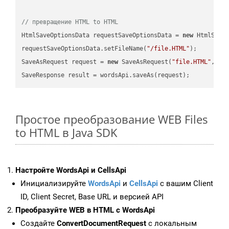
// превращение HTML to HTML
HtmlSaveOptionsData requestSaveOptionsData = 
new
 HtmlSaveO
requestSaveOptionsData.setFileName(
"/file.HTML"
);

SaveAsRequest request = 
new
 SaveAsRequest(
"file.HTML"
,req
Простое преобразование WEB Files
to HTML в Java SDK
Настройте WordsApi и CellsApi
Инициализируйте
WordsApi
и
CellsApi
с вашим Client
ID, Client Secret, Base URL и версией API
Преобразуйте WEB в HTML с WordsApi
Создайте
ConvertDocumentRequest
с локальным