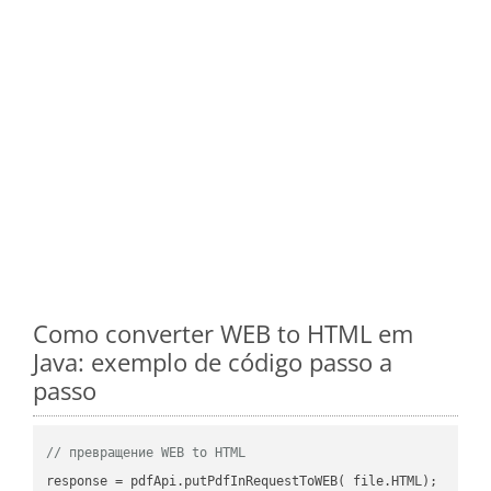
Como converter WEB to HTML em
Java: exemplo de código passo a
passo
// превращение WEB to HTML
response = pdfApi.putPdfInRequestToWEB( file.HTML);
