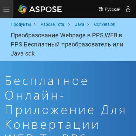
Русский
Toggle navigation
Продукты
Aspose.Total
Java
Conversion
Преобразование Webpage в PPS,WEB в
PPS Бесплатный преобразователь или
Java sdk
Бесплатное
Онлайн-
Приложение Для
Конвертации