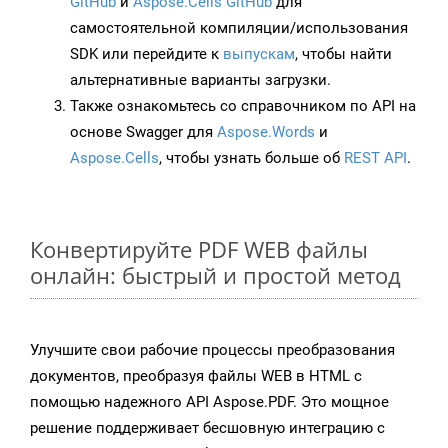
GitHub
и
Aspose.Cells GitHub
для
самостоятельной компиляции/использования
SDK или перейдите к
выпускам
, чтобы найти
альтернативные варианты загрузки.
Также ознакомьтесь со справочником по API на
основе Swagger для
Aspose.Words
и
Aspose.Cells
, чтобы узнать больше об
REST API
.
Конвертируйте PDF WEB файлы
онлайн: быстрый и простой метод
Улучшите свои рабочие процессы преобразования
документов, преобразуя файлы WEB в HTML с
помощью надежного API Aspose.PDF. Это мощное
решение поддерживает бесшовную интеграцию с