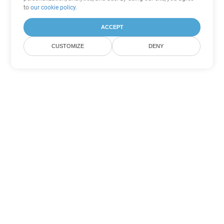
to
our cookie policy
.
ACCEPT
CUSTOMIZE
DENY
Другие варианты
конвертации PDF
Конвертировать WEB в DOC
DOC:
Microsoft Word Binary Format
Конвертировать WEB в DOT
DOT:
Microsoft Word Template Files
Конвертировать WEB в DOCX