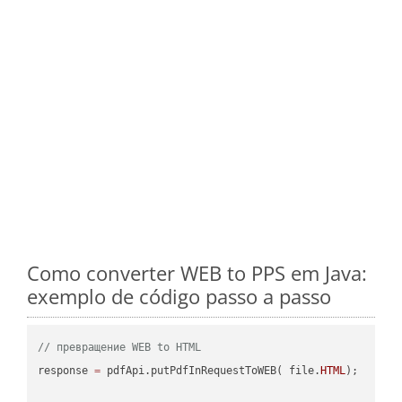
Como converter WEB to PPS em Java:
exemplo de código passo a passo
// превращение WEB to HTML
response 
=
 pdfApi.putPdfInRequestToWEB( file.
HTML
);
