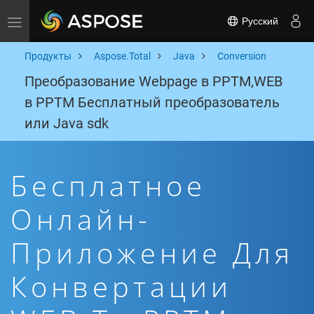
Русский
Toggle navigation
Продукты
Aspose.Total
Java
Conversion
Преобразование Webpage в PPTM,WEB
в PPTM Бесплатный преобразователь
или Java sdk
Бесплатное
Онлайн-
Приложение Для
Конвертации