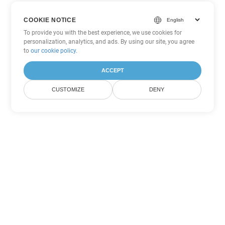
COOKIE NOTICE
To provide you with the best experience, we use cookies for
personalization, analytics, and ads. By using our site, you agree
to
our cookie policy
.
ACCEPT
CUSTOMIZE
DENY
Другие варианты
конвертации PDF
Конвертировать WEB в DOC
DOC:
Microsoft Word Binary Format
Конвертировать WEB в DOT