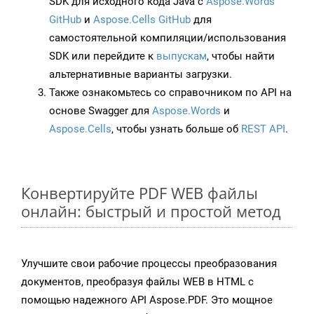
SDK для исходного кода Java с
Aspose.Words
GitHub
и
Aspose.Cells GitHub
для
самостоятельной компиляции/использования
SDK или перейдите к
выпускам
, чтобы найти
альтернативные варианты загрузки.
Также ознакомьтесь со справочником по API на
основе Swagger для
Aspose.Words
и
Aspose.Cells
, чтобы узнать больше об
REST API
.
Конвертируйте PDF WEB файлы
онлайн: быстрый и простой метод
Улучшите свои рабочие процессы преобразования
документов, преобразуя файлы WEB в HTML с
помощью надежного API Aspose.PDF. Это мощное