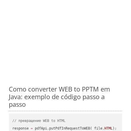
Como converter WEB to PPTM em
Java: exemplo de código passo a
passo
// превращение WEB to HTML
response 
=
 pdfApi.putPdfInRequestToWEB( file.
HTML
);
