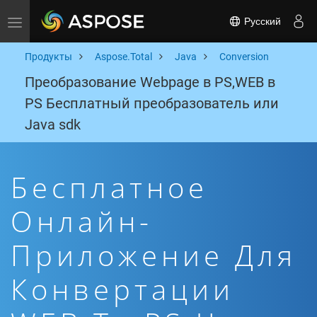
Русский
Toggle navigation
Продукты
Aspose.Total
Java
Conversion
Преобразование Webpage в PS,WEB в
PS Бесплатный преобразователь или
Java sdk
Бесплатное
Онлайн-
Приложение Для
Конвертации