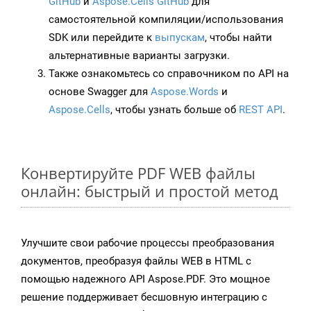
GitHub
и
Aspose.Cells GitHub
для
самостоятельной компиляции/использования
SDK или перейдите к
выпускам
, чтобы найти
альтернативные варианты загрузки.
Также ознакомьтесь со справочником по API на
основе Swagger для
Aspose.Words
и
Aspose.Cells
, чтобы узнать больше об
REST API
.
Конвертируйте PDF WEB файлы
онлайн: быстрый и простой метод
Улучшите свои рабочие процессы преобразования
документов, преобразуя файлы WEB в HTML с
помощью надежного API Aspose.PDF. Это мощное
решение поддерживает бесшовную интеграцию с