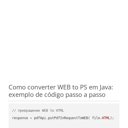
Como converter WEB to PS em Java:
exemplo de código passo a passo
// превращение WEB to HTML
response 
=
 pdfApi.putPdfInRequestToWEB( file.
HTML
);
